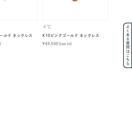
４℃
４℃
よくある質問はこちら
ンレス
ゴールド ネックレス
K10ピンクゴールド ネックレス
エターナ
¥
49,500
¥
14,300
その他
の誕生石
6月の誕生石
月の誕生石
12月の誕生石
ムーン
フラワー
イエロー
ブラウン