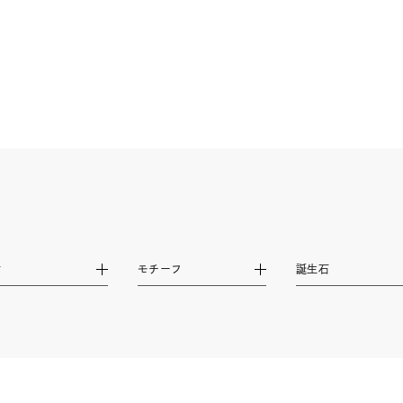
ニン
エレガント
カジュアル
フォーマル
モード
ス
ご褒美
記念日
誕生日
気分転換
デート
ジュエリー
腕周りジュエリー
ペアジュエリー
ベストセ
ンラインショップ限定
～
材
モチーフ
誕生石
～
¥400,00