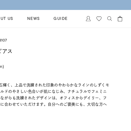
UT US
NEWS
GUIDE
カートに商品がありません。
107
イヤリング
al Jewelry
ピアス
ペアブレスレット
保証
in)
ー
ベストセラー
イダルサービス
ングはこちら
イダルリングの選び方
石輝く、上品で洗練された印象のやわらかなラインのしずくモ
ールドのやさしい色合いが肌になじみ、ナチュラルでフェミニ
ルながらも洗練されたデザインは、オフィスからデイリー、フ
ルに合わせていただけます。自分へのご褒美にも、大切な方へ
。