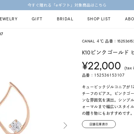
今すぐ贈れる「eギフト」対象商品はこちら
JEWELRY
GIFT
BRIDAL
SHOP LIST
ABO
07
CANAL ４℃ 品番：152536153
ピンキーリング
ピアス
Fashion Jewelry
Brid
K10ピンクゴールド 
ペアネックレス
ペアリング
¥22,000
プレゼントガイド
永久
(tax 
新着商品
限定ジュエリ
ジュエリーケア
ブラ
品番：152536153107
ーチ
アジャスター
ブライダルリ
法人のお客様
ブラ
キュービックジルコニアが1
チーフのピアス。ピンクゴ
ンな雰囲気を演出。シンプ
ォーマルまで幅広いスタイ
の贈り物にもおすすめです
店舗在庫表示