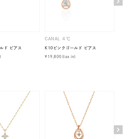
CANAL ４℃
CANAL 
ルド ピアス
K10ピンクゴールド ピアス
K10ホワ
¥
19,800
¥
24,200
キーワードで検索する
ニティ