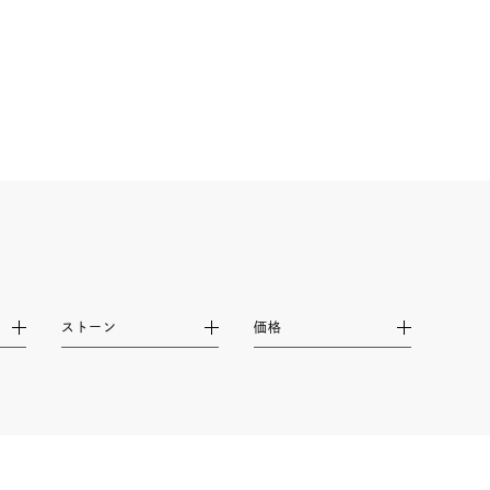
シンプル
ユニセックス
結婚式
推し活
レクション
ストーン
価格
0