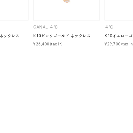
CANAL ４℃
４℃
ナ
K18
K10
K7
ゴールド
シルバー
ステ
 ネックレス
K10ピンクゴールド ネックレス
K10イエロー
¥
26,400
¥
29,700
ーカラー
ピンクカラー
ホワイトカラー
トリプルカラー
誕生石
2月の誕生石
3月の誕生石
4月の誕生石
5月
誕生石
8月の誕生石
9月の誕生石
10月の誕生石
11
リセット
絞り込んで検索する
ハート
一粒
三石
パヴェ
ライン
馬蹄
ダブルループ
星座
イニシャル
リボン
その他
ホワイト
ピンク
パープル
ブルー
グリーン
マルチカラー