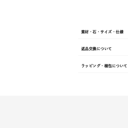
月
10
日
(月)
発
送
¥22,0
素材・石・サイズ・仕様
返品交換について
ラッピング・梱包について