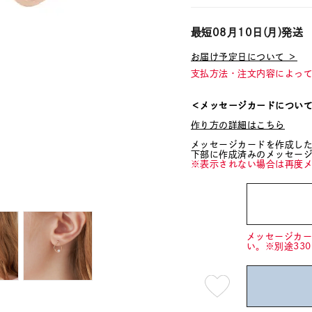
最短
08月10日(月)
発送
お届け予定日について ＞
支払方法・注文内容によっ
＜メッセージカードについ
作り方の詳細はこちら
メッセージカードを作成し
下部に作成済みのメッセー
※表示されない場合は再度
メッセージカ
い。※別途33
最
短
08