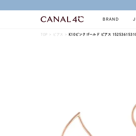
BRAND
TOP
ピアス
K10ピンクゴールド ピアス 1525361531
ネックレス
リング
Online Shop
イヤーカフ
ブレスレット
ショッピングガイド
時計
誕生石
よくあるご質問
すべてのジュエリー
ジュエリーポ