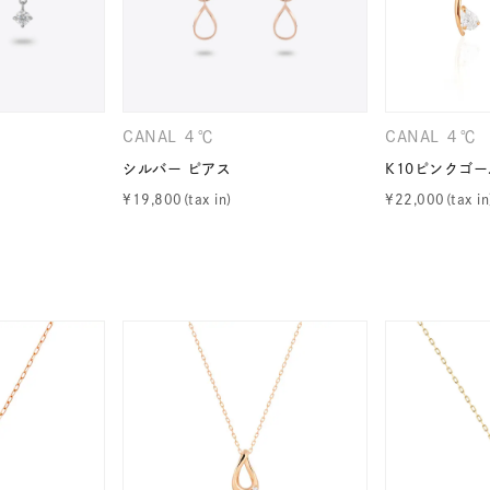
CANAL ４℃
CANAL ４℃
シルバー ピアス
K10ピンクゴー
¥
19,800
¥
22,000
r
#ダイヤモンド ネックレス
#くまのプーさん
#ペア
#エタ