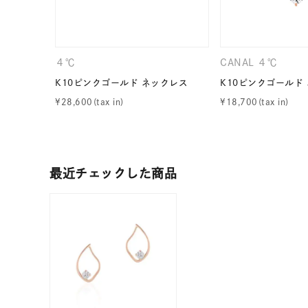
カテゴリー
４℃
CANAL ４℃
素材
プラチ
K10ピンクゴールド ネックレス
K10ピンクゴールド
¥
28,600
¥
18,700
カラー
イエロ
1月の
誕生石
7月の
最近チェックした商品
しずく
モチーフ
クロス
クリア
石の色
レッド