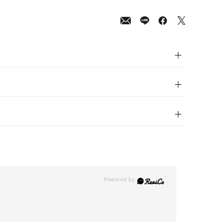
00
(tax
in)