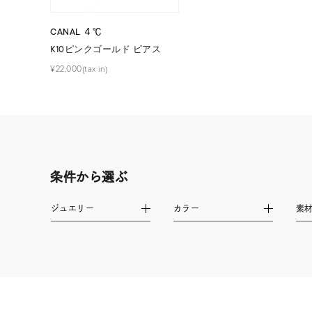
ファッションテイスト
フェミ
CANAL ４℃
K10ピンクゴールド ピアス
着用シーン
オフィ
¥22,000(tax in)
耳周り
コレクション
公式オ
レディース
リングサイズ
条件から選ぶ
ジュエリー
カラー
素
メンズ
リングサイズ
価格
¥0