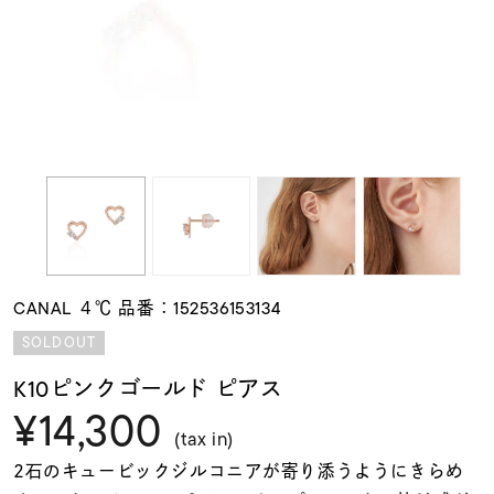
素材
カラー
誕生石
モチーフ
CANAL ４℃ 品番：152536153134
石の色
SOLDOUT
K10ピンクゴールド ピアス
ファッションテイス
¥14,300
ト
(tax in)
2石のキュービックジルコニアが寄り添うようにきらめ