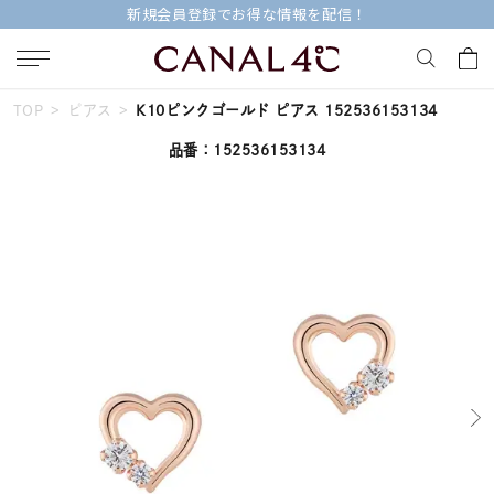
新規会員登録でお得な情報を配信！
TOP
ピアス
K10ピンクゴールド ピアス 152536153134
キーワードで検索する
品番：152536153134
人気検索キーワード
#summer
#ペア
#ダイヤモンド ネックレス
#エタニティ
#くまのプーさん
ブランド
Canal４℃
カテゴリー
すべてのジュエリー