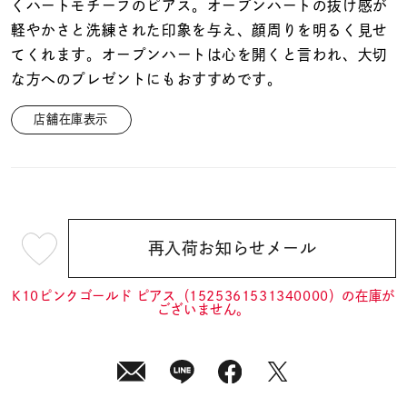
着用シーン
くハートモチーフのピアス。オープンハートの抜け感が
軽やかさと洗練された印象を与え、顔周りを明るく見せ
てくれます。オープンハートは心を開くと言われ、大切
コレクション
な方へのプレゼントにもおすすめです。
店舗在庫表示
レディース
～
リングサイズ
メンズ
～
リングサイズ
再入荷お知らせメール
¥14,300
(tax
in)
K10ピンクゴールド ピアス（1525361531340000）の在庫が
価格
¥0
¥400,
ございません。
在庫
在庫ありのみ
すべて表示