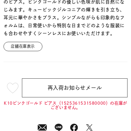
着用シーン
のピアス。ピンクゴールドの優しい色味が肌に自然にな
じみます。キュービックジルコニアの輝きを引き立ち、
耳元に華やかさをプラス。シンプルながらも印象的なフ
コレクション
ォルムは、日常使いから特別な日までどのような服装に
も合わせやすくシーンレスにお使いいただけます。
レディース
～
店舗在庫表示
リングサイズ
メンズ
～
リングサイズ
再入荷お知らせメール
¥9,900
(tax
価格
¥0
¥400,
in)
K10ピンクゴールド ピアス（1525361531580000）の在庫が
ございません。
在庫
在庫ありのみ
すべて表示