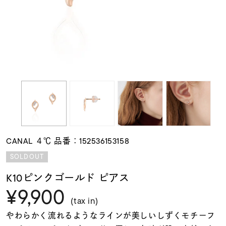
素材
カラー
誕生石
モチーフ
CANAL ４℃ 品番：152536153158
石の色
SOLDOUT
K10ピンクゴールド ピアス
ファッションテイス
¥9,900
ト
(tax in)
やわらかく流れるようなラインが美しいしずくモチーフ