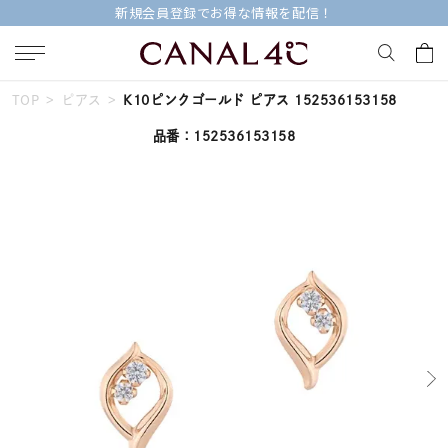
信！
今すぐ贈れる「eギフト」対象商品は
TOP
ピアス
K10ピンクゴールド ピアス 152536153158
キーワードで検索する
品番：152536153158
人気検索キーワード
#summer
#ペア
#ダイヤモンド ネックレス
#エタニティ
#くまのプーさん
ブランド
Canal４℃
カテゴリー
すべてのジュエリー