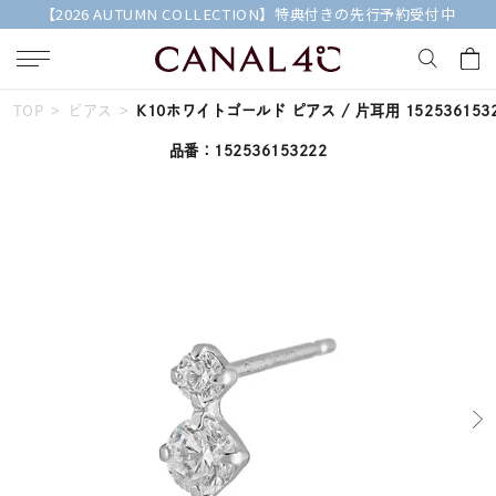
【2026 AUTUMN COLLECTION】特典付きの先行予約受付中
TOP
ピアス
K10ホワイトゴールド ピアス / 片耳用 1525361532
キーワードで検索する
品番：152536153222
人気検索キーワード
#ペア
#ハーフエタニティリング
#エタニティ
#ダイヤモンド ネックレス
#eギフト
ブランド
Canal４℃
カテゴリー
すべてのジュエリー