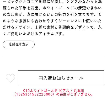
着用シーン
ービックジルコニアを縦に配置し、シンプルながらも洗
練された印象を演出。ホワイトゴールドの清楚できれい
めな印象が、身に着けるひとの魅力を引き立てます。ど
コレクション
のような服装にも合わせやすくシーンレスにお使いいた
だけるデザイン。上質な素材と普遍的なデザインで、永
レディース
くご愛用いただけるアイテムです。
～
リングサイズ
店舗在庫表示
メンズ
～
リングサイズ
再入荷お知らせメール
¥5,940
価格
¥0
¥400,
(tax
in)
K10ホワイトゴールド ピアス / 片耳用
（1525361532220000）の在庫がございません。
在庫
在庫ありのみ
すべて表示