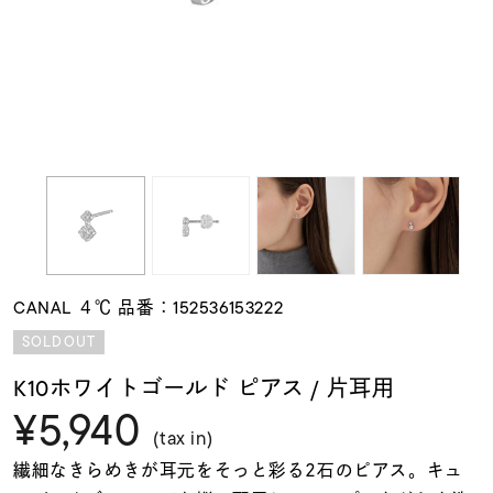
素材
カラー
誕生石
モチーフ
CANAL ４℃ 品番：152536153222
石の色
SOLDOUT
K10ホワイトゴールド ピアス / 片耳用
ファッションテイス
¥5,940
ト
(tax in)
繊細なきらめきが耳元をそっと彩る2石のピアス。キュ