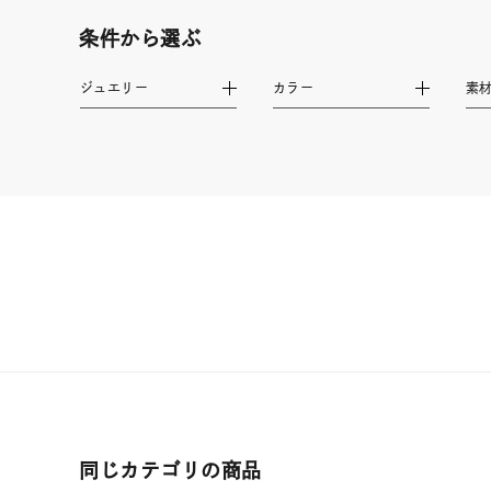
条件から選ぶ
素材
プラチ
ジュエリー
カラー
素
カラー
イエロ
1月の
誕生石
7月の
しずく
モチーフ
クロス
クリア
石の色
レッド
ファッションテイスト
フェミ
同じカテゴリの商品