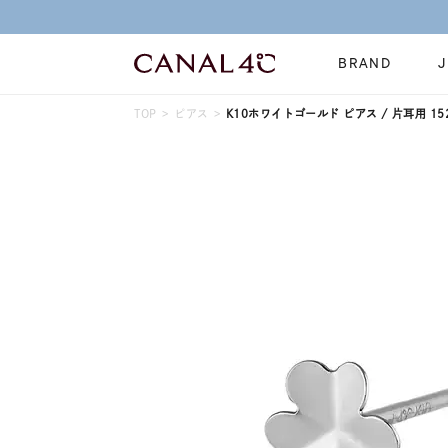
BRAND
TOP
ピアス
K10ホワイトゴールド ピアス / 片耳用 152
ネックレス
リング
Online Shop
イヤーカフ
ブレスレット
ショッピングガイド
時計
誕生石
よくあるご質問
すべてのジュエリー
ジュエリーポ