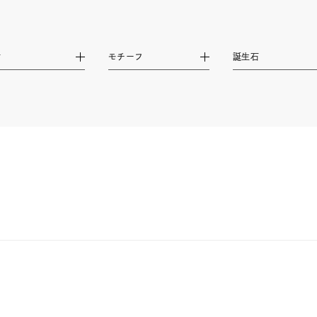
ナ
K18
K10
K7
ゴールド
シルバー
ステ
材
モチーフ
誕生石
ーカラー
ピンクカラー
ホワイトカラー
トリプルカラー
誕生石
2月の誕生石
3月の誕生石
4月の誕生石
5月
誕生石
8月の誕生石
9月の誕生石
10月の誕生石
11
リセット
絞り込んで検索する
ハート
一粒
三石
パヴェ
ライン
馬蹄
ダブルループ
星座
イニシャル
リボン
その他
ホワイト
ピンク
パープル
ブルー
グリーン
マルチカラー
ニン
エレガント
カジュアル
フォーマル
モード