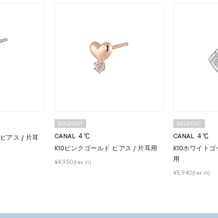
ス
ご褒美
記念日
誕生日
気分転換
デート
ジュエリー
腕周りジュエリー
ペアジュエリー
ベストセ
ンラインショップ限定
～
SOLDOUT
SOLDOUT
～
CANAL ４℃
CANAL ４℃
ピアス / 片耳
K10ピンクゴールド ピアス / 片耳用
K10ホワイトゴ
用
¥4,950(tax in)
¥400,00
¥5,940(tax in)
庫ありのみ
すべて表示