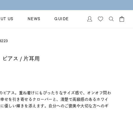
UT US
NEWS
GUIDE
カートに商品がありません。
3223
イヤリング
al Jewelry
ペアブレスレット
 ピアス / 片耳用
保証
ー
ベストセラー
イダルサービス
ングはこちら
イダルリングの選び方
のピアス。重ね着けにもぴったりなサイズ感で、オンオフ問わ
。幸せを引き寄せるクローバーと、清楚で高級感のあるホワイ
日に優しい輝きを添えます。自分へのご褒美や大切な方へのギ