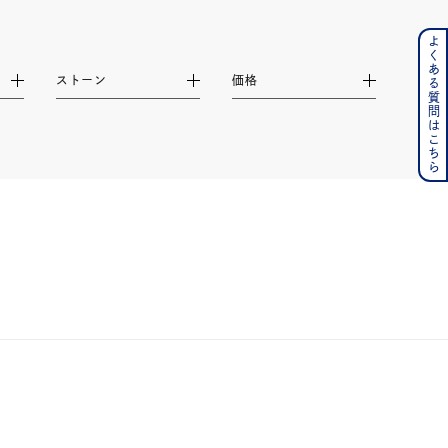
よくある質問はこちら
ンレス
ストーン
価格
その他
の誕生石
6月の誕生石
月の誕生石
12月の誕生石
ムーン
フラワー
イエロー
ブラウン
シンプル
ユニセックス