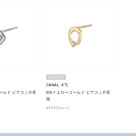
結婚式
推し活
レクション
SOLDOUT
CANAL ４℃
ールド ピアス / 片耳
K10イエローゴールド ピアス / 片耳
用
0
¥4,950(tax in)