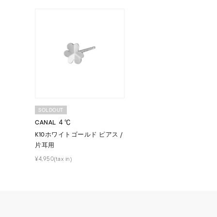
SOLDOUT
CANAL ４℃
人気検索キーワード
#summe
K10ホワイトゴールド ピアス /
片耳用
¥4,950(tax in)
ブランド
カテゴリー