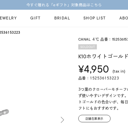
今すぐ贈れる「eギフト」対象商品はこちら
JEWELRY
GIFT
BRIDAL
SHOP LIST
ABO
536153223
CANAL ４℃ 品番：15253615
ピンキーリング
ピアス
Fashion Jewelry
Brid
SOLDOUT
ペアネックレス
ペアリング
K10ホワイトゴールド
プレゼントガイド
永久
¥4,950
新着商品
限定ジュエリ
ジュエリーケア
ブラ
(tax in)
ーチ
アジャスター
ブライダルリ
品番：152536153223
法人のお客様
ブラ
3つ葉のクローバーモチーフ
ず使いやすいデザインです
トゴールドの色合いが、毎
フトにもおすすめです。
店舗在庫表示