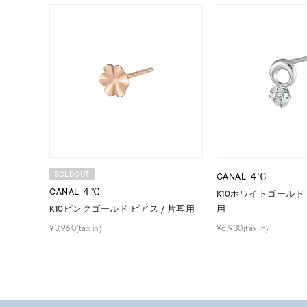
着用シーン
オフィ
耳周り
コレクション
公式オ
レディース
リングサイズ
SOLDOUT
CANAL ４℃
メンズ
CANAL ４℃
リングサイズ
K10ホワイトゴールド 
K10ピンクゴールド ピアス / 片耳用
用
¥3,960(tax in)
¥6,930(tax in)
価格
¥0
在庫
在