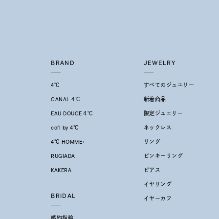
BRAND
JEWELRY
4℃
すべてのジュエリー
CANAL 4℃
新着商品
EAU DOUCE４℃
限定ジュエリー
cofl by 4℃
ネックレス
4℃ HOMME+
リング
RUGIADA
ピンキーリング
KAKERA
ピアス
イヤリング
BRIDAL
イヤーカフ
婚約指輪