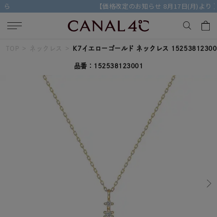
【価格改定のお知らせ 8月17日(月)より 】
TOP
ネックレス
K7イエローゴールド ネックレス 15253812300
キーワードで検索する
品番：152538123001
人気検索キーワード
#ペア
#eギフト
#ハーフエタニティリング
#刻印可
#メンズ ネックレス
ブランド
Canal４℃
カテゴリー
すべてのネックレス