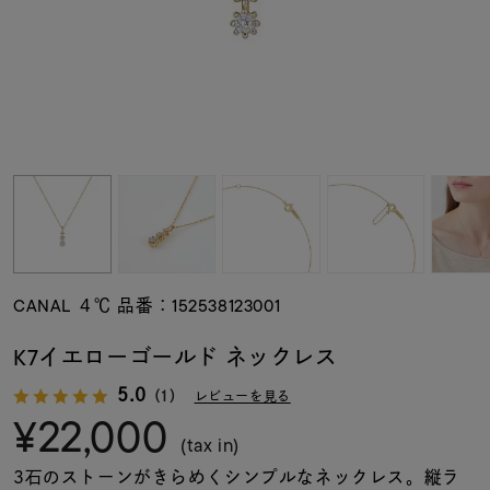
素材
カラー
誕生石
モチーフ
CANAL ４℃ 品番：152538123001
石の色
K7イエローゴールド ネックレス
5.0
（1）
レビューを見る
ファッションテイス
¥22,000
ト
(tax in)
3石のストーンがきらめくシンプルなネックレス。縦ラ