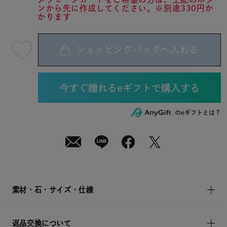
ンから先に作成してください。※別途330円か
かります
ショッピングバッグへ入れる
最
短
08
月
07
日
(金)
発
送
¥22,000
のeギフトとは？
(tax
in)
素材・石・サイズ・仕様
返品交換について