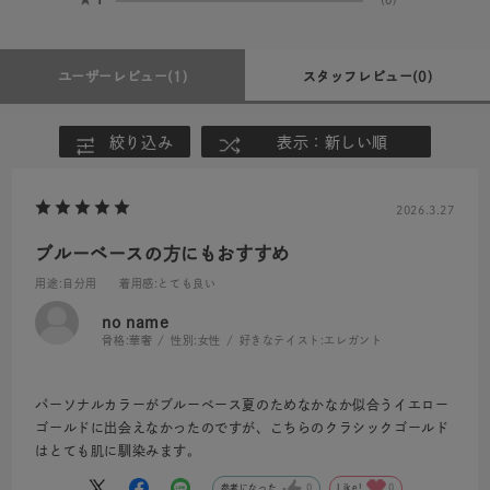
ユーザーレビュー
(1)
スタッフレビュー
(0)
絞り込み
表示：新しい順
2026.3.27
ブルーベースの方にもおすすめ
用途
:自分用
着用感
:とても良い
no name
骨格:
華奢
性別:
女性
好きなテイスト:
エレガント
パーソナルカラーがブルーベース夏のためなかなか似合うイエロー
ゴールドに出会えなかったのですが、こちらのクラシックゴールド
はとても肌に馴染みます。
参考になった
0
Like!
0