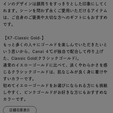
着用シーン
インのデザインは顔周りをすっきりとした印象にしてく
れます。シーンを問わず永くご愛用いただけるアイテム
コレクション
は、ご自身のご褒美や大切な方へのギフトにもおすすめ
です。
レディース
【K7-Classic Gold-】
～
リングサイズ
もっと多くの人々にゴールドを楽しんでいただきたいと
いう思いから、Canal ４℃が独自で配合して作り上げ
た、Classic Gold(クラシックゴールド)。
メンズ
～
通常のイエローゴールドに比べて、淡くやわらかさを感
リングサイズ
じるクラシックゴールドは、肌なじみが良く身に着けや
すいカラーです。
価格
¥0
¥400,
初めてイエローゴールドをお選びになられる方にも挑戦
しやすく、ピンクゴールドがお好きな方にもおすすめな
カラーです。
在庫
在庫ありのみ
すべて表示
店舗在庫表示