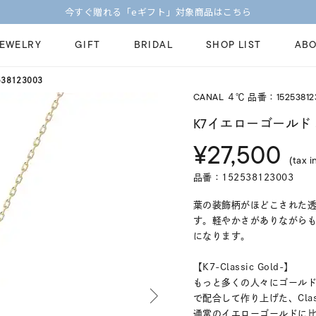
【価格改定のお知らせ 8月17日(月)より 】
JEWELRY
GIFT
BRIDAL
SHOP LIST
ABO
8123003
CANAL ４℃ 品番：15253812
ピンキーリング
ピアス
Fashion Jewelry
Brid
K7イエローゴールド
ペアネックレス
ペアリング
¥27,500
プレゼントガイド
永久
(tax i
新着商品
限定ジュエリ
ジュエリーケア
ブラ
品番：152538123003
ーチ
アジャスター
ブライダルリ
法人のお客様
ブラ
葉の装飾柄がほどこされた透
す。軽やかさがありながら
になります。
【K7-Classic Gold-】
もっと多くの人々にゴールド
で配合して作り上げた、Class
通常のイエローゴールドに