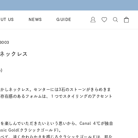
UT US
NEWS
GUIDE
カートに商品がありません。
3003
イヤリング
al Jewelry
 ネックレス
ペアブレスレット
保証
n)
ー
ベストセラー
イダルサービス
ングはこちら
イダルリングの選び方
かしネックレス。センターには3石のストーンがきらめきま
も存在感のあるフォルムは、１つでスタイリングのアクセント
を楽しんでいただきたいという思いから、Canal ４℃が独自
ic Gold(クラシックゴールド)。
比べて、淡くやわらかさを感じるクラシックゴールドは、肌な