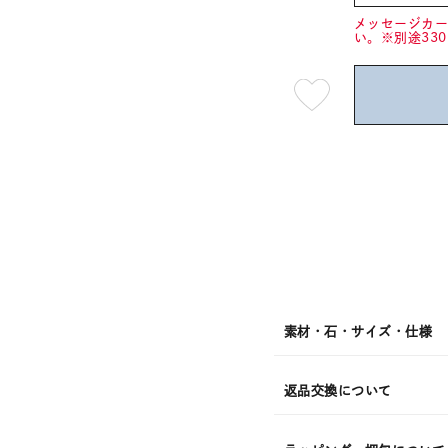
メッセージカ
い。※別途33
最
短
08
月
08
日
(土)
発
送
¥27,5
素材・石・サイズ・仕様
返品交換について