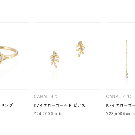
ニン
エレガント
カジュアル
フォーマル
モード
ス
ご褒美
記念日
誕生日
気分転換
デート
ジュエリー
腕周りジュエリー
ペアジュエリー
ベストセ
ンラインショップ限定
～
CANAL ４℃
CANAL ４℃
～
 リング
K7イエローゴールド ピアス
K7イエローゴ
¥
24,200
¥
28,600
¥400,00