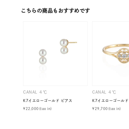
ファッションテイスト
フェミ
こちらの商品もおすすめです
着用シーン
オフィ
耳周り
コレクション
公式オ
レディース
リングサイズ
メンズ
CANAL ４℃
CANAL ４℃
リングサイズ
K7イエローゴールド ピアス
K7イエローゴールド
¥
22,000
¥
29,700
価格
¥0