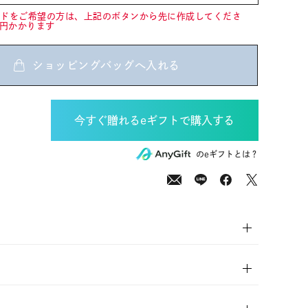
ードをご希望の方は、上記のボタンから先に作成してくださ
0円かかります
ショッピングバッグへ入れる
00
(tax
のeギフトとは？
in)