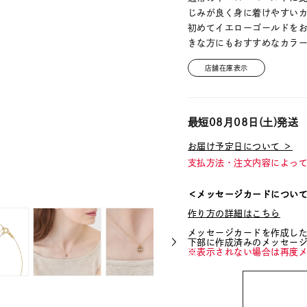
じみが良く身に着けやすい
初めてイエローゴールドを
きな方にもおすすめなカラ
店舗在庫表示
最短
08月08日(土)
発送
お届け予定日について ＞
支払方法・注文内容によっ
＜メッセージカードについ
作り方の詳細はこちら
メッセージカードを作成し
下部に作成済みのメッセー
※表示されない場合は再度