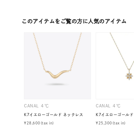
カテゴリー
このアイテムをご覧の方に人気のアイテム
素材
プラチ
カラー
イエロ
1月の
誕生石
7月の
しずく
モチーフ
クロス
CANAL ４℃
CANAL ４℃
クリア
K7イエローゴールド ネックレス
K7イエローゴールド
石の色
レッド
¥
28,600
¥
25,300