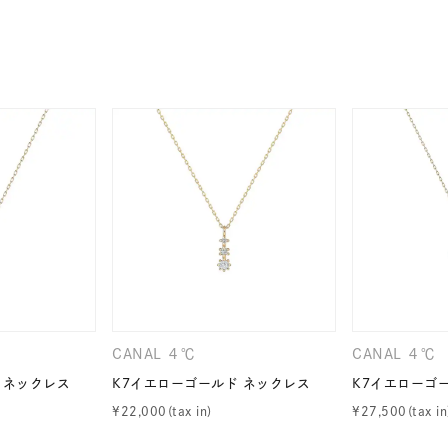
ナ
K18
K10
K7
ゴールド
シルバー
ステ
ーカラー
ピンクカラー
ホワイトカラー
トリプルカラー
誕生石
2月の誕生石
3月の誕生石
4月の誕生石
5月
誕生石
8月の誕生石
9月の誕生石
10月の誕生石
11
リセット
絞り込んで検索する
ハート
一粒
三石
パヴェ
ライン
馬蹄
ダブルループ
星座
イニシャル
リボン
その他
CANAL ４℃
CANAL ４℃
ホワイト
ピンク
パープル
ブルー
グリーン
 ネックレス
K7イエローゴールド ネックレス
K7イエローゴ
マルチカラー
¥
22,000
¥
27,500