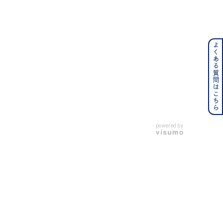
よくある質問はこちら
ンレス
その他
の誕生石
6月の誕生石
月の誕生石
12月の誕生石
powered by
ムーン
フラワー
イエロー
ブラウン