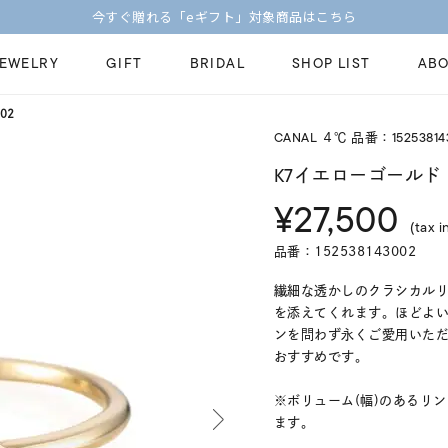
【価格改定のお知らせ 8月17日(月)より 】
JEWELRY
GIFT
BRIDAL
SHOP LIST
ABO
02
CANAL ４℃ 品番：15253814
ピンキーリング
ピアス
Fashion Jewelry
Brid
K7イエローゴールド
ペアネックレス
ペアリング
¥27,500
プレゼントガイド
永久
(tax i
新着商品
限定ジュエリ
ジュエリーケア
ブラ
品番：152538143002
ーチ
アジャスター
ブライダルリ
法人のお客様
ブラ
繊細な透かしのクラシカル
を添えてくれます。ほどよ
ンを問わず永くご愛用いた
おすすめです。
※ボリューム(幅)のあるリ
ます。