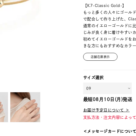
【K7-Classic Gold-】
もっと多くの人々にゴールド
で配合して作り上げた、Class
通常のイエローゴールドに
じみが良く身に着けやすい
初めてイエローゴールドを
きな方にもおすすめなカラ
店舗在庫表示
サイズ選択
最短
08月10日(月)
発送
お届け予定日について ＞
支払方法・注文内容によっ
＜メッセージカードについ