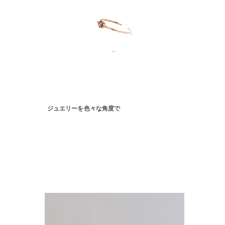
カテゴリー
素材
プラチ
カラー
イエロ
1月の
ジュエリーを色々な角度で
誕生石
7月の
しずく
モチーフ
クロス
クリア
石の色
レッド