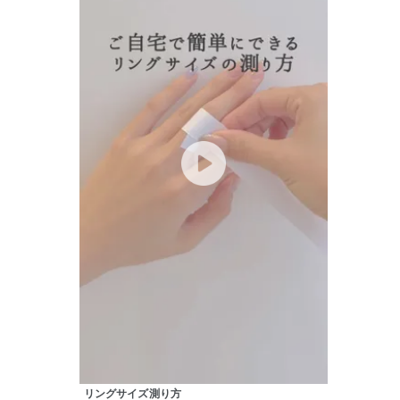
ファッションテイスト
フェミ
着用シーン
オフィ
耳周り
コレクション
公式オ
レディース
リングサイズ
メンズ
リングサイズ
価格
¥0
リングサイズ測り方