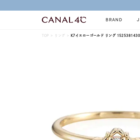
BRAND
TOP
リング
K7イエローゴールド リング 1525381430
ネックレス
リング
Online Shop
イヤーカフ
ブレスレット
ショッピングガイド
時計
誕生石
よくあるご質問
すべてのジュエリー
ジュエリーポ