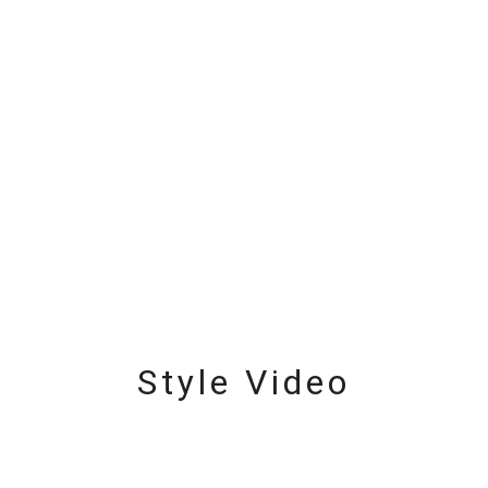
ナ
K18
K10
K7
ゴールド
シルバー
ステ
ーカラー
ピンクカラー
ホワイトカラー
トリプルカラー
誕生石
2月の誕生石
3月の誕生石
4月の誕生石
5月
誕生石
8月の誕生石
9月の誕生石
10月の誕生石
11
リセット
絞り込んで検索する
ハート
一粒
三石
パヴェ
ライン
馬蹄
ダブルループ
星座
イニシャル
リボン
その他
Style Video
ホワイト
ピンク
パープル
ブルー
グリーン
マルチカラー