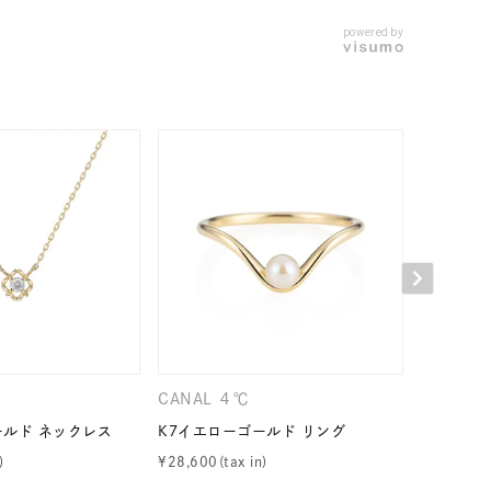
powered by
CANAL ４℃
CANAL 
ールド ネックレス
K7イエローゴールド リング
K7イエロ
¥
28,600
¥
18,700