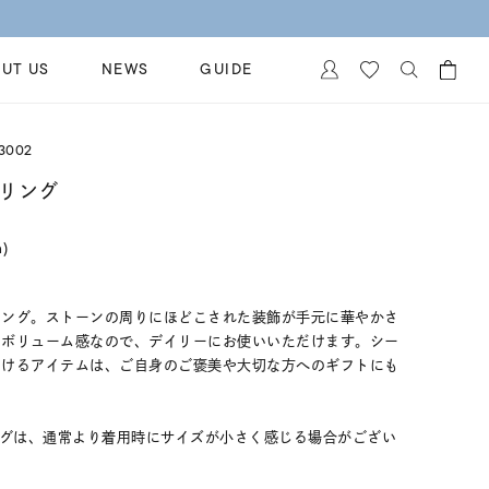
UT US
NEWS
GUIDE
カートに商品がありません。
3002
イヤリング
al Jewelry
 リング
ペアブレスレット
保証
n)
ー
ベストセラー
イダルサービス
ングはこちら
イダルリングの選び方
リング。ストーンの周りにほどこされた装飾が手元に華やかさ
いボリューム感なので、デイリーにお使いいただけます。シー
だけるアイテムは、ご自身のご褒美や大切な方へのギフトにも
ングは、通常より着用時にサイズが小さく感じる場合がござい