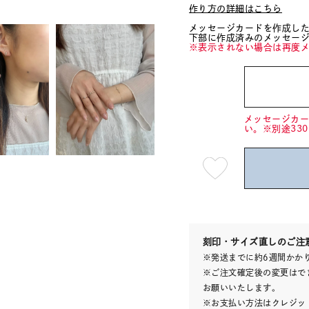
作り方の詳細はこちら
メッセージカードを作成し
下部に作成済みのメッセー
※表示されない場合は再度
メッセージカ
い。※別途33
最
短
08
月
10
日
(月)
発
送
¥27,5
刻印・サイズ直しのご注
※発送までに約6週間かか
※ご注文確定後の変更はで
お願いいたします。
※お支払い方法はクレジット