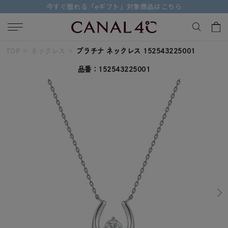
ら
【価格改定のお知らせ 8月17日(月)より 】
TOP
ネックレス
プラチナ ネックレス 152543225001
キーワードで検索する
品番：152543225001
人気検索キーワード
#ペア
#ハーフエタニティリング
#エタニティ
#ダイヤモンド ネックレス
#eギフト
ブランド
Canal４℃
カテゴリー
すべてのジュエリー