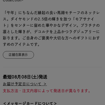
Collection-
着用シーン
「午年」にちなんだ縁起の良い馬蹄モチーフのネックレ
コレクション
ス。ダイヤモンドの2.5倍の輝きを放つ「モアサナイ
ト」をセンターに留めた華やかなデザイン。プラチナの
レディース
凛とした輝きが、デコルテを上品かつラグジュアリーに
～
リングサイズ
彩ります。ご自身のご褒美や大切な方へのギフトにおす
すめのアイテムです。
メンズ
店舗在庫表示
～
リングサイズ
最短
08月08日(土)
発送
価格
¥0
¥400,
お届け予定日について ＞
支払方法・注文内容によって発送日が異なります。
在庫
在庫ありのみ
すべて表示
＜メッセージカードについて＞