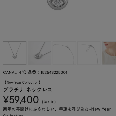
素材
カラー
誕生石
モチーフ
CANAL ４℃ 品番：152543225001
石の色
【New Year Collection】
プラチナ ネックレス
¥59,400
ファッションテイス
ト
(tax in)
新年の幕開けにふさわしい、幸運を呼び込む-New Year