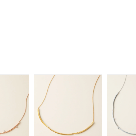
ナ
K18
K10
K7
ゴールド
シルバー
ステ
ーカラー
ピンクカラー
ホワイトカラー
トリプルカラー
誕生石
2月の誕生石
3月の誕生石
4月の誕生石
5月
誕生石
8月の誕生石
9月の誕生石
10月の誕生石
11
リセット
絞り込んで検索する
ハート
一粒
三石
パヴェ
ライン
馬蹄
ダブルループ
星座
イニシャル
リボン
その他
ホワイト
ピンク
パープル
ブルー
グリーン
マルチカラー