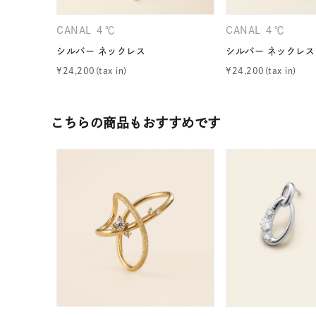
ファッションテイスト
フェミ
CANAL ４℃
CANAL ４℃
シルバー ネックレス
シルバー ネックレス
着用シーン
オフィ
¥
24,200
¥
24,200
耳周り
コレクション
公式オ
こちらの商品もおすすめです
レディース
リングサイズ
メンズ
リングサイズ
価格
¥0