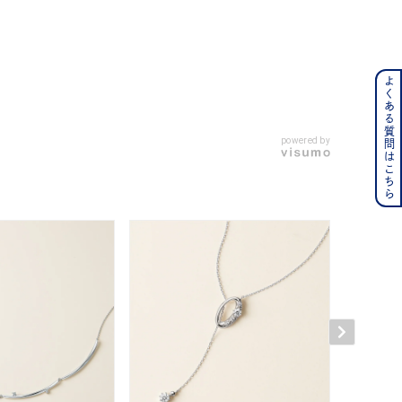
よくある質問はこちら
ンレス
その他
powered by
の誕生石
6月の誕生石
月の誕生石
12月の誕生石
ムーン
フラワー
イエロー
ブラウン