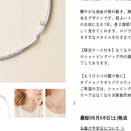
艶やかな地金が揺れ動き、胸
あるデザインです。程よい
の主役になる1本。長さ調節
しく見せてくれます。ロジ
まざまなスタイルを引き立
【限定ケース付き】なくな
※ショッピングバッグ内の
了しております。
【もうひとつの贈り物に】
オプションでオリジナルウィン
ご希望の方は、ショッピン
※ベアはなくなり次第販売
最短
08月08日(土)
発送
お届け予定日について ＞