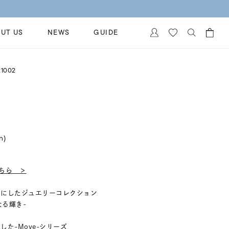
UT US
NEWS
GUIDE
カートに商品がありません。
1002
イヤリング
al Jewelry
ペアブレスレット
保証
ー
ベストセラー
イダルサービス
ングはこちら
in)
イダルリングの選び方
はこちら ＞
マにしたジュエリーコレクション
の内なる輝き-
た-Move-シリーズ