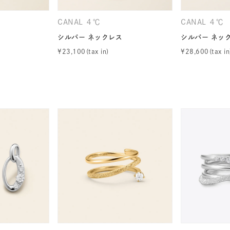
ニン
エレガント
カジュアル
フォーマル
モード
CANAL ４℃
CANAL ４℃
シルバー ネックレス
シルバー ネッ
ス
ご褒美
記念日
誕生日
気分転換
デート
¥
23,100
¥
28,600
ジュエリー
腕周りジュエリー
ペアジュエリー
ベストセ
ンラインショップ限定
～
～
¥400,00