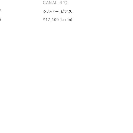
CANAL ４℃
CANAL 
グ
シルバー ピアス
シルバー 
¥
17,600
¥
19,800