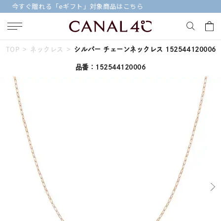
【価格改定のお知らせ 8月17日(月)より 】
TOP
ネックレス
シルバー チェーンネックレス 152544120006
キーワードで検索する
品番：152544120006
人気検索キーワード
#summer
#ダイヤモンド ネックレス
#くまのプーさん
#ペア
#エタニティ
ブランド
Canal４℃
カテゴリー
ネックレスチェーン