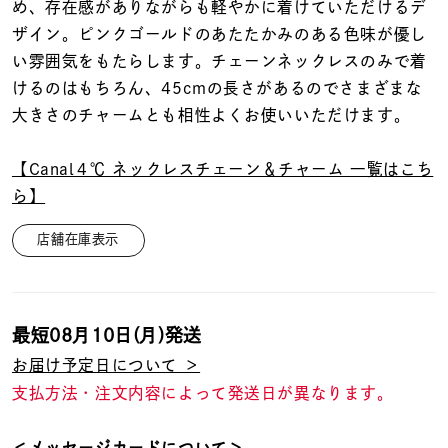
着用シーン
め、存在感がありながらも軽やかに着けていただけるデ
ザイン。ピンクゴールドのあたたかみのある色味が優し
い雰囲気をもたらします。チェーンネックレスのみで着
コレクション
けるのはもちろん、45cmの長さがあるのでさまざまな
大きさのチャームとも相性よくお使いいただけます。
レディース
～
リングサイズ
【Canal４℃ ネックレスチェーン＆チャーム 一覧はこち
ら】
メンズ
店舗在庫表示
～
リングサイズ
価格
¥0
¥400,
最短
08月10日(月)
発送
お届け予定日について ＞
支払方法・注文内容によって発送日が異なります。
在庫
在庫ありのみ
すべて表示