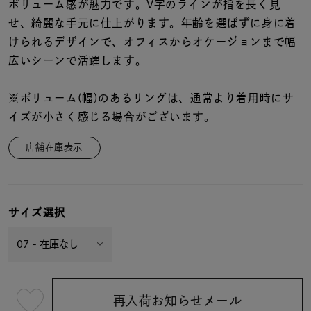
着用シーン
ボリューム感が魅力です。V字のラインが指を長く見
せ、綺麗な手元に仕上がります。年齢を選ばずに身に着
けられるデザインで、オフィスからオケージョンまで幅
コレクション
広いシーンで活躍します。
レディース
※ボリューム(幅)のあるリングは、通常より着用時にサ
～
リングサイズ
イズが小さく感じる場合がございます。
店舗在庫表示
メンズ
～
リングサイズ
サイズ選択
価格
¥0
¥400,
在庫
在庫ありのみ
すべて表示
再入荷お知らせメール