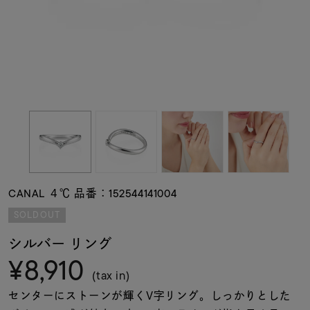
素材
カラー
誕生石
モチーフ
CANAL ４℃ 品番：152544141004
石の色
SOLDOUT
シルバー リング
ファッションテイス
¥8,910
ト
(tax in)
センターにストーンが輝くV字リング。しっかりとした