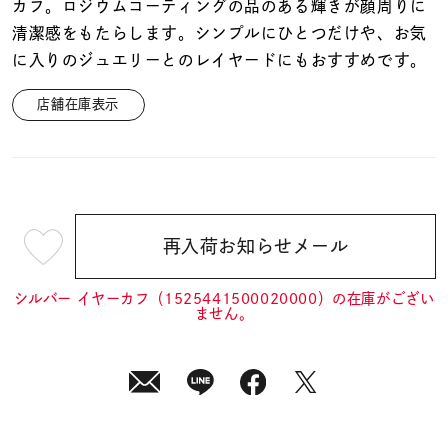
着用シーン
カフ。ロジウムコーティングの品のある輝きが顔周りに
清潔感をもたらします。シンプルにひとつだけや、お気
に入りのジュエリーとのレイヤードにもおすすめです。
コレクション
店舗在庫表示
レディース
～
リングサイズ
メンズ
再入荷お知らせメール
¥5,940
～
リングサイズ
(tax
in)
シルバー イヤーカフ（1525441500020000）の在庫がござい
ません。
価格
¥0
¥400,
在庫
在庫ありのみ
すべて表示