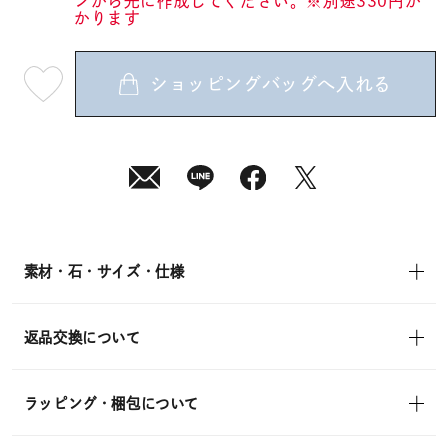
ンから先に作成してください。※別途330円か
かります
ショッピングバッグへ入れる
最
短
08
月
07
日
(金)
発
送
¥13,200
(tax
in)
素材・石・サイズ・仕様
返品交換について
ラッピング・梱包について