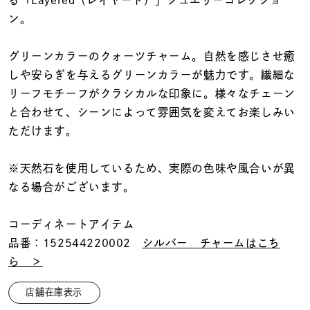
る「Layered（レイヤード）」ジュエリーコレクショ
着用シーン
ン。
コレクション
グリーンカラーのクォーツチャーム。自然を感じさせ癒
しや安らぎを与えるグリーンカラーが魅力です。繊細な
レディース
リーフモチーフがクラシカルな印象に。様々なチェーン
～
リングサイズ
と合わせて、シーンによって雰囲気を変えてお楽しみい
ただけます。
メンズ
※天然石を使用しているため、実際の色味や風合いが異
～
リングサイズ
なる場合がございます。
コーディネートアイテム
価格
¥0
¥400,
品番：152544220002
シルバー チャームはこち
ら ＞
在庫
在庫ありのみ
すべて表示
店舗在庫表示