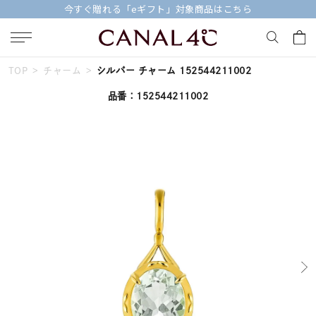
今すぐ贈れる「eギフト」対象商品はこちら
TOP
チャーム
シルバー チャーム 152544211002
キーワードで検索する
品番：152544211002
人気検索キーワード
#ペア
#eギフト
#ハーフエタニティリング
#刻印可
#メンズ ネックレス
ブランド
Canal４℃
カテゴリー
すべてのジュエリー