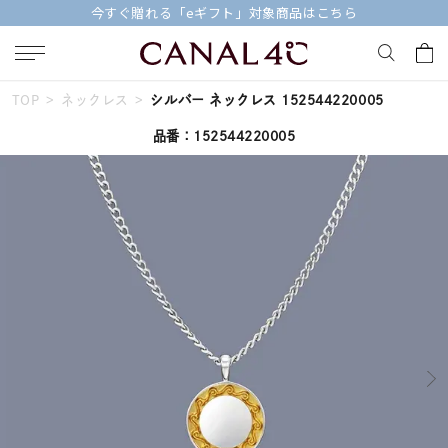
今すぐ贈れる「eギフト」対象商品はこちら
TOP
ネックレス
シルバー ネックレス 152544220005
キーワードで検索する
品番：152544220005
人気検索キーワード
#ペア
#eギフト
#ハーフエタニティリング
#刻印可
#メンズ ネックレス
ブランド
Canal４℃
カテゴリー
すべてのジュエリー