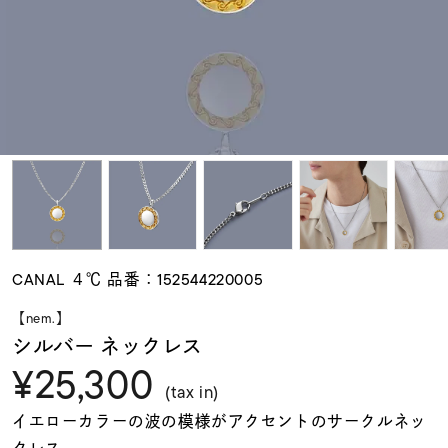
素材
カラー
誕生石
モチーフ
CANAL ４℃ 品番：152544220005
石の色
【nem.】
シルバー ネックレス
¥25,300
ファッションテイス
ト
(tax in)
イエローカラーの波の模様がアクセントのサークルネッ