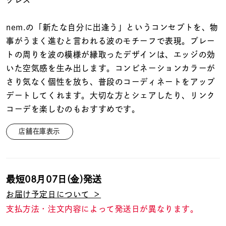
クレス
着用シーン
nem.の「新たな自分に出逢う」というコンセプトを、物
コレクション
事がうまく進むと言われる波のモチーフで表現。プレー
トの周りを波の模様が縁取ったデザインは、エッジの効
レディース
いた空気感を生み出します。コンビネーションカラーが
～
リングサイズ
さり気なく個性を放ち、普段のコーディネートをアップ
デートしてくれます。大切な方とシェアしたり、リンク
コーデを楽しむのもおすすめです。
メンズ
～
リングサイズ
店舗在庫表示
価格
¥0
¥400,
最短
08月07日(金)
発送
お届け予定日について ＞
在庫
在庫ありのみ
すべて表示
支払方法・注文内容によって発送日が異なります。