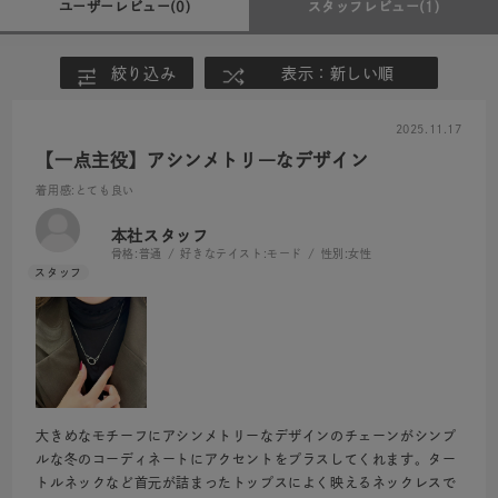
ユーザーレビュー
(0)
スタッフレビュー
(1)
絞り込み
表示：新しい順
2025.11.17
【一点主役】アシンメトリ―なデザイン
着用感
:とても良い
本社スタッフ
骨格:
普通
好きなテイスト:
モード
性別:
女性
大きめなモチーフにアシンメトリーなデザインのチェーンがシンプ
ルな冬のコーディネートにアクセントをプラスしてくれます。ター
トルネックなど首元が詰まったトップスによく映えるネックレスで