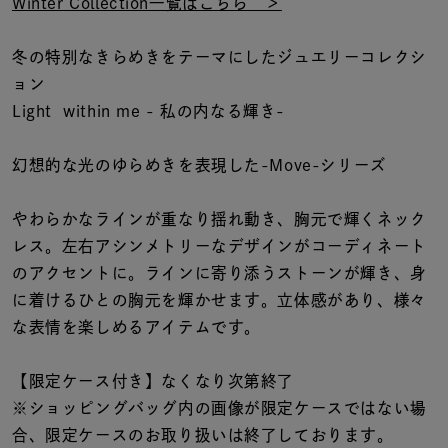
着用シーン
Winter Collection一覧はこちら ＞
冬の特別なきらめきをテーマにしたジュエリーコレクシ
コレクション
ョン
Light within me - 私の内なる輝き-
レディース
～
リングサイズ
幻想的な光のゆらめきを表現した-Move-シリーズ
やわらかなラインが重なり揺れ動き、胸元で輝くネック
メンズ
レス。左右アシンメトリーなデザインがコーディネート
～
リングサイズ
のアクセントに。ラインに寄り添うストーンが輝き、身
に着けるひとの胸元を輝かせます。立体感があり、様々
な表情を楽しめるアイテムです。
価格
¥0
¥400,
【限定ケース付き】なくなり次第終了
※ショッピングバッグ内の画像が限定ケースではない場
在庫
在庫ありのみ
すべて表示
合、限定ケースのお取り扱いは終了しております。