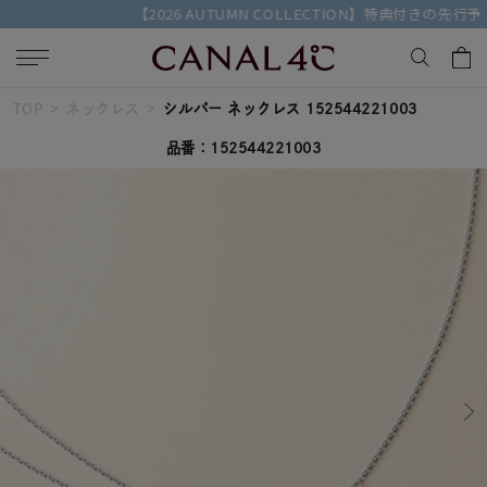
【2026 AUTUMN COLLECTION】特典付きの先行予約受付中
TOP
ネックレス
シルバー ネックレス 152544221003
キーワードで検索する
品番：152544221003
人気検索キーワード
#ペア
#ハーフエタニティリング
#エタニティ
#ダイヤモンド ネックレス
#eギフト
ブランド
Canal４℃
カテゴリー
すべてのジュエリー