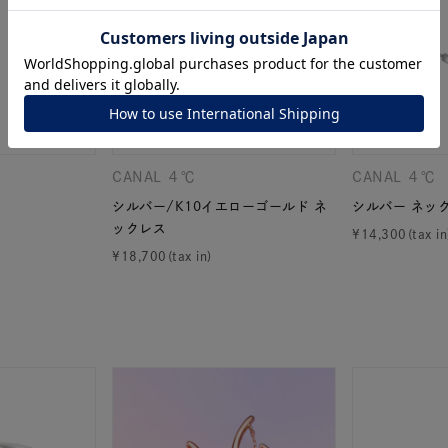
ナ
K18
K10
K7
ゴールド
シルバー
ステ
ーカラー
ピンクカラー
ホワイトカラー
トリプルカラー
CANAL ４℃
CANAL ４℃
シルバー/K10イエローゴールド ネ
シルバー ネッ
誕生石
2月の誕生石
3月の誕生石
4月の誕生石
5月
ックレス
¥
14,300
誕生石
8月の誕生石
9月の誕生石
10月の誕生石
11
¥
18,700
リセット
絞り込んで検索する
ハート
一粒
三石
パヴェ
ライン
馬蹄
ダブルループ
星座
イニシャル
リボン
その他
ホワイト
ピンク
パープル
ブルー
グリーン
マルチカラー