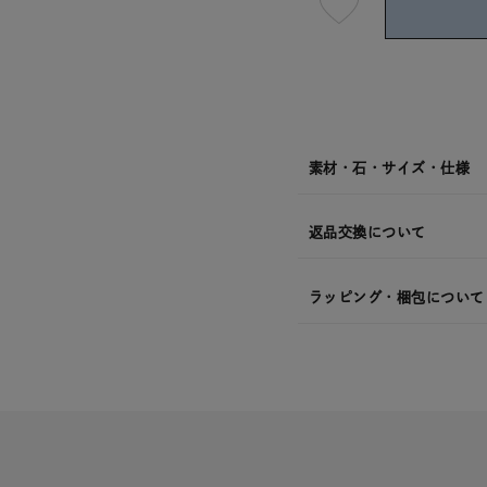
最
短
08
月
10
日
(月)
発
送
¥16,5
素材・石・サイズ・仕様
返品交換について
ラッピング・梱包について