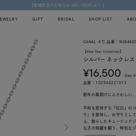
【価格改定のお知らせ 8月17日(月)より 】
JEWELRY
GIFT
BRIDAL
SHOP LIST
ABO
CANAL ４℃ 品番：15254422
ピンキーリング
ピアス
Fashion Jewelry
Brid
【New Year Collection】
ペアネックレス
ペアリング
シルバー ネックレス
プレゼントガイド
永久
¥16,500
新着商品
限定ジュエリ
ジュエリーケア
ブラ
(tax i
ーチ
アジャスター
ブライダルリ
品番：152544221013
法人のお客様
ブラ
新年の幕開けにふさわしい、幸運を呼
平和を意味する「紅白」の
り」を意味し、お守りとし
え、散らしたキュービック
な方の飛躍を願う、特別な