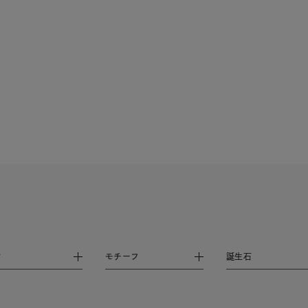
庫ありのみ
すべて表示
材
モチーフ
誕生石