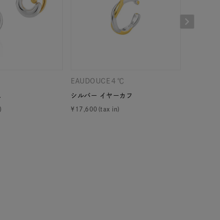
シンプル
ユニセックス
結婚式
推し活
レクション
EAUDOUCE４℃
CANAL 
ス
シルバー イヤーカフ
シルバー 
¥
17,600
¥
16,940
0