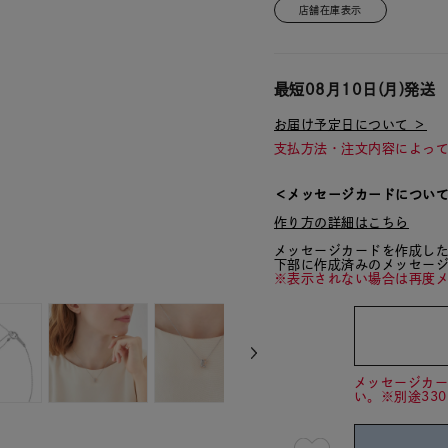
店舗在庫表示
最短
08月10日(月)
発送
お届け予定日について ＞
支払方法・注文内容によっ
＜メッセージカードについ
作り方の詳細はこちら
メッセージカードを作成し
下部に作成済みのメッセー
※表示されない場合は再度
メッセージカ
い。※別途33