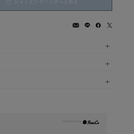
ショッピングバッグへ入れる
00
(tax
in)