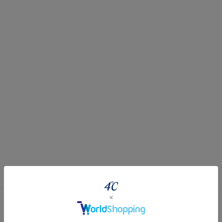
r
#ダイヤモンド ネックレス
#くまのプーさん
#ペア
#エタ