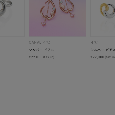
ニン
エレガント
カジュアル
フォーマル
モード
ス
ご褒美
記念日
誕生日
気分転換
デート
ジュエリー
腕周りジュエリー
ペアジュエリー
ベストセ
CANAL ４℃
４℃
ンラインショップ限定
シルバー ピアス
シルバー ピア
¥
22,000
¥
22,000
～
～
¥400,00