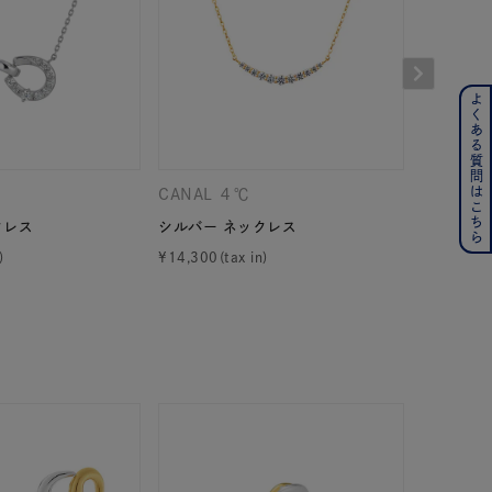
よくある質問はこちら
ンレス
その他
CANAL ４℃
CANAL 
クレス
シルバー ネックレス
シルバー 
の誕生石
6月の誕生石
¥
14,300
¥
18,700
月の誕生石
12月の誕生石
ムーン
フラワー
イエロー
ブラウン