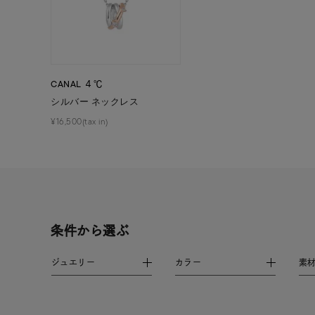
在庫
在
CANAL ４℃
シルバー ネックレス
¥16,500(tax in)
条件から選ぶ
ジュエリー
カラー
素