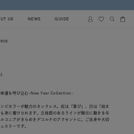
UT US
NEWS
GUIDE
カートに商品がありません。
1013
イヤリング
al Jewelry
ペアブレスレット
保証
ー
ベストセラー
イダルサービス
n)
ングはこちら
イダルリングの選び方
び込む-New Year Collection-
コンビカラーが魅力のネックレス。紅は「喜び」、白は「始ま
ても身に着けられます。立体感のあるラインが胸元に動きを与
ジルコニアがきらめきデコルテのアクセントに。ご自身や大切
ジュエリーです。