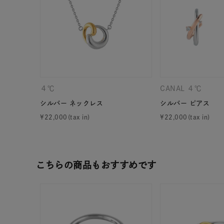
カテゴリー
素材
プラチ
カラー
イエロ
４℃
CANAL ４℃
シルバー ネックレス
シルバー ピアス
1月の
誕生石
¥
22,000
¥
22,000
7月の
しずく
モチーフ
クロス
こちらの商品もおすすめです
クリア
石の色
レッド