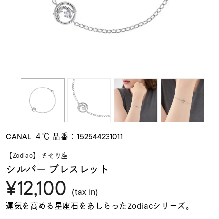
素材
カラー
誕生石
モチーフ
CANAL ４℃ 品番：152544231011
石の色
【Zodiac】 さそり座
シルバー ブレスレット
¥12,100
ファッションテイス
ト
(tax in)
運気を高める星座石をあしらったZodiacシリーズ。