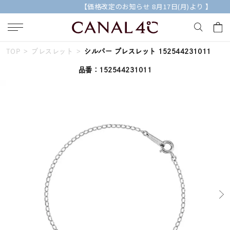
【価格改定のお知らせ 8月17日(月)より 】
TOP
ブレスレット
シルバー ブレスレット 152544231011
キーワードで検索する
品番：152544231011
人気検索キーワード
#summer
#ペア
#ダイヤモンド ネックレス
#エタニティ
#くまのプーさん
ブランド
Canal４℃
カテゴリー
すべてのジュエリー