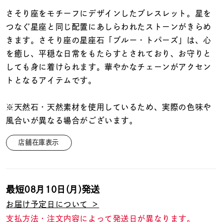
着用シーン
さそり座をモチーフにデザインしたブレスレット。星を
つなぐ星座と同じ配置にあしらわれたストーンがきらめ
コレクション
きます。さそり座の星座石「ブルー・トパーズ」は、心
を癒し、平穏な日常をもたらすとされており、お守りと
レディース
しても身に着けられます。華やかなチェーンがアクセン
～
リングサイズ
トとなるアイテムです。
※天然石・天然素材を使用しているため、実際の色味や
メンズ
風合いが異なる場合がございます。
～
リングサイズ
店舗在庫表示
価格
¥0
¥400,
最短
08月10日(月)
発送
在庫
在庫ありのみ
すべて表示
お届け予定日について ＞
支払方法・注文内容によって発送日が異なります。