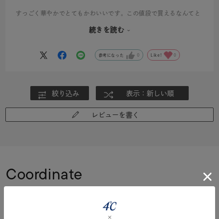
すっごく華やかでとてもかわいいです。この値段で買えるなんてと
驚きました。
続きを読む
似たようなデザインの指輪（ステンレスの安物）もいくつか持って
いますが、やっぱりちゃんとしたお店のものは全然違うなあと指先
参考になった
0
Like!
0
を見るたびに惚れ惚れしています。
ついてきた専用ケースもめちゃくちゃ可愛くてしょっちゅう手に取
って眺めてます。買ってよかったです🎵
絞り込み
表示：新しい順
レビューを書く
Coordinate