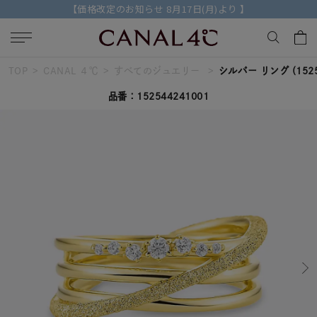
【価格改定のお知らせ 8月17日(月)より 】
TOP
CANAL ４℃
すべてのジュエリー
シルバー リング
(152
キーワードで検索する
品番：152544241001
人気検索キーワード
#ペア
#ハーフエタニティリング
#エタニティ
#ダイヤモンド ネックレス
#eギフト
ブランド
Canal４℃
カテゴリー
すべてのジュエリー