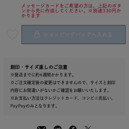
メッセージカードをご希望の方は、上記のボタ
ンから先に作成してください。※別途330円か
かります
ショッピングバッグへ入れる
最
短
08
月
08
日
(土)
発
送
刻印・サイズ直しのご注意
¥15,950
※発送までに約6週間かかります。
(tax
in)
※ご注文確定後の変更はできませんので、サイズと刻印
内容にお間違いがないかご確認をお願いいたします。
※お支払い方法はクレジットカード、コンビニ先払い、
PayPayのみとなります。