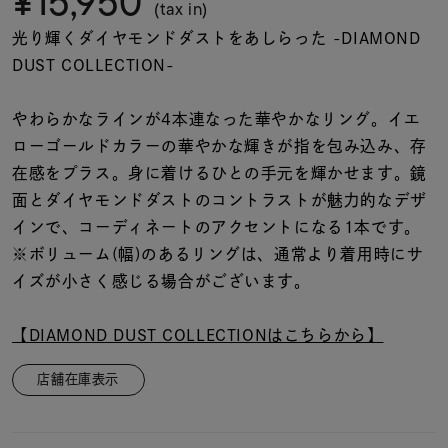
¥15,950
着用シーン
(tax in)
光り輝くダイヤモンドダストをあしらった -DIAMOND
DUST COLLECTION-
コレクション
やわらかなラインが4本連なった華やかなリング。イエ
レディース
ローゴールドカラーの華やかな輝きが指を包み込み、存
～
リングサイズ
在感をプラス。身に着けるひとの手元を輝かせます。鏡
面とダイヤモンドダストのコントラストが魅力的なデザ
インで、コーディネートのアクセントになる1本です。
メンズ
～
※ボリューム(幅)のあるリングは、通常より着用時にサ
リングサイズ
イズが小さく感じる場合がございます。
価格
¥0
¥400,
【DIAMOND DUST COLLECTIONはこちらから】
店舗在庫表示
在庫
在庫ありのみ
すべて表示