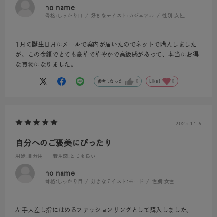
no name
骨格:
しっかり目
好きなテイスト:
カジュアル
性別:
女性
1月の誕生日月にメールで案内が届いたのでネットで購入しました
が、この金額でとても豪華で華やかで高級感があって、本当にお得
な買物になりました。
参考になった
0
Like!
0
2025.11.6
自分へのご褒美にぴったり
用途
:自分用
着用感
:とても良い
no name
骨格:
しっかり目
好きなテイスト:
モード
性別:
女性
左手人差し指にはめるファッションリングとして購入しました。