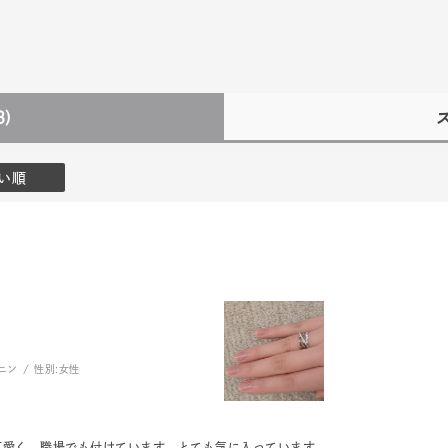
3)
い順
r
#ペア
#ダイヤモンド ネックレス
#エタニティ
#くまのプ
ニン
性別:
女性
可愛く、職場でも付けています。とても気に入っています。