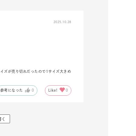
シンプル
ユニセックス
2025.10.28
結婚式
推し活
レクション
イズが売り切れだったので1サイズ大きめ
参考になった
0
Like!
0
書く
0