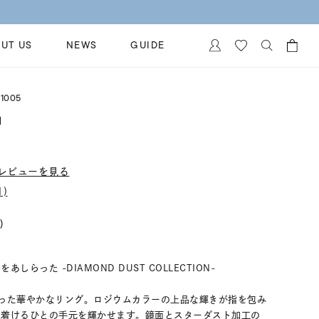
UT US
NEWS
GUIDE
カートに商品がありません。
1005
イヤリング
al Jewelry
N】
ペアブレスレット
保証
ー
ベストセラー
レビューを見る
イダルサービス
ングはこちら
)
イダルリングの選び方
)
らった -DIAMOND DUST COLLECTION-
った華やかなリング。ロジウムカラーの上品な輝きが指を包み
に着けるひとの手元を輝かせます。鏡面とスターダスト加工の