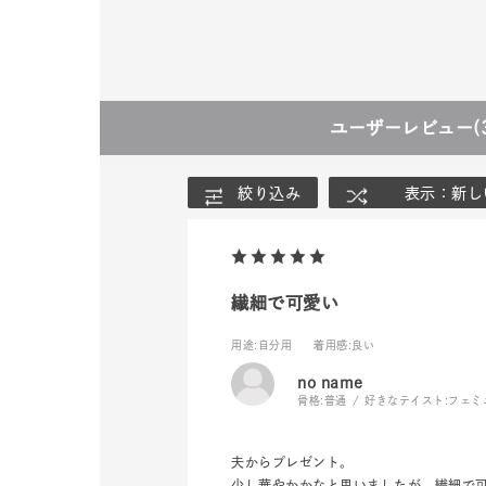
ユーザーレビュー
(
絞り込み
表示：新し
繊細で可愛い
人気検索キーワード
#summe
用途
:自分用
着用感
:良い
no name
骨格:
普通
好きなテイスト:
フェミ
ブランド
夫からプレゼント。
少し華やかかなと思いましたが、繊細で