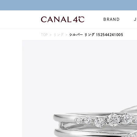
BRAND
TOP
リング
シルバー リング 152544241005
ネックレス
リング
Online Shop
イヤーカフ
ブレスレット
ショッピングガイド
時計
誕生石
よくあるご質問
すべてのジュエリー
ジュエリーポ