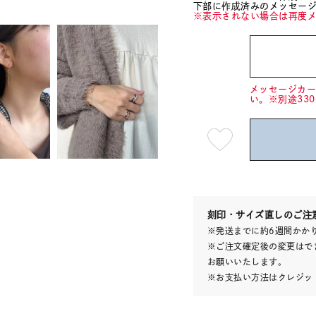
下部に作成済みのメッセー
※表示されない場合は再度
メッセージカ
い。※別途33
最
短
08
月
10
日
(月)
発
送
¥15,9
刻印・サイズ直しのご注
※発送までに約6週間かか
※ご注文確定後の変更はで
お願いいたします。
※お支払い方法はクレジット