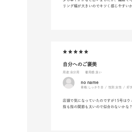
カテゴリー
リング幅が大きいのでキツく感じやすい
素材
プラチ
カラー
イエロ
1月の
自分へのご褒美
誕生石
7月の
用途
:自分用
着用感
:良い
no name
しずく
骨格:
しっかり目
性別:
女性
好
モチーフ
クロス
店頭で気になっていたのですが15号はウ
指も指の関節も太いので似合わないかな
クリア
石の色
レッド