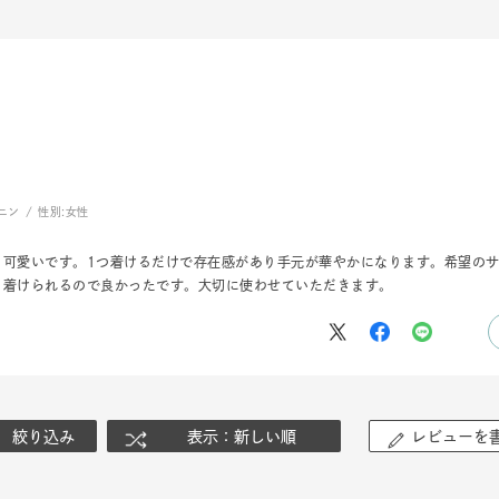
ニン
エレガント
カジュアル
フォーマル
モード
ス
ご褒美
記念日
誕生日
気分転換
デート
ジュエリー
腕周りジュエリー
ペアジュエリー
ベストセ
ンラインショップ限定
ニン
性別:
女性
も可愛いです。1つ着けるだけで存在感があり手元が華やかになります。希望のサ
～
も着けられるので良かったです。大切に使わせていただきます。
～
絞り込み
表示：新しい順
レビューを
¥400,00