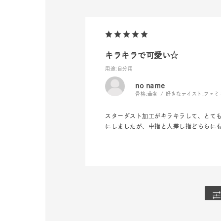
ファッションテイスト
フェミ
着用シーン
オフィ
キラキラで可愛い☆
耳周り
用途
:自分用
コレクション
公式オ
no name
骨格:
華奢
好きなテイスト:
フェミ
レディース
スターダスト加工がキラキラして、とて
リングサイズ
にしましたが、中指と人差し指どちらに
メンズ
リングサイズ
価格
¥0