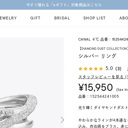
【価格改定のお知らせ 8月17日(月)より 】
JEWELRY
GIFT
BRIDAL
SHOP LIST
ABO
CANAL ４℃ 品番：15254424
ピンキーリング
ピアス
Fashion Jewelry
Brid
【DIAMOND DUST COLLECTIO
ペアネックレス
ペアリング
シルバー リング
プレゼントガイド
永久
新着商品
限定ジュエリ
5.0
（3）
ジュエリーケア
ブラ
ーチ
アジャスター
ブライダルリ
スタッフレビューを見る (1
法人のお客様
ブラ
¥15,950
(tax in
品番：152544241005
光り輝くダイヤモンドダストをあし
やわらかなラインが4本連な
込み、存在感をプラス。身