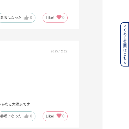
参考になった
0
Like!
0
よくある質問はこちら
ンレス
その他
2025.12.22
の誕生石
6月の誕生石
月の誕生石
12月の誕生石
ムーン
フラワー
いかなと大満足です
イエロー
ブラウン
参考になった
0
Like!
0