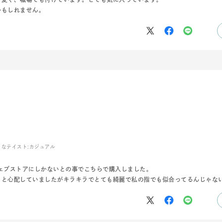
かもしれません。
ナ
K18
K10
K7
ゴールド
シルバー
ステ
ーカラー
ピンクカラー
ホワイトカラー
トリプルカラー
誕生石
2月の誕生石
3月の誕生石
4月の誕生石
5月
誕生石
8月の誕生石
9月の誕生石
10月の誕生石
11
リセット
絞り込んで検索する
ハート
一粒
三石
パヴェ
ライン
馬蹄
きなテイスト:
カジュアル
ダブルループ
星座
イニシャル
リボン
その他
ェブストアにしかないとの事でこちらで購入しました。
？と心配していましたがキラキラでとても綺麗で私の指でも似合ってるんじゃな
ホワイト
ピンク
パープル
ブルー
グリーン
マルチカラー