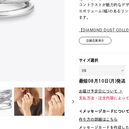
コントラストが魅力的なデザ
※ボリューム(幅)のあるリ
ます。
【DIAMOND DUST COL
店舗在庫表示
サイズ選択
最短
08月10日(月)
発送
お届け予定日について ＞
支払方法・注文内容によっ
＜メッセージカードについ
作り方の詳細はこちら
メッセージカードを作成し