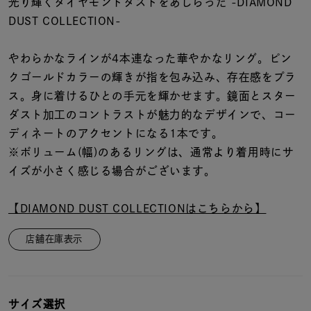
着用シーン
光り輝くダイヤモンドダストをあしらった -DIAMOND
DUST COLLECTION-
コレクション
やわらかなラインが4本連なった華やかなリング。ピン
クゴールドカラーの輝きが指を包み込み、存在感をプラ
レディース
ス。身に着けるひとの手元を輝かせます。鏡面とスター
～
リングサイズ
ダスト加工のコントラストが魅力的なデザインで、コー
ディネートのアクセントになる1本です。
※ボリューム(幅)のあるリングは、通常より着用時にサ
メンズ
イズが小さく感じる場合がございます。
～
リングサイズ
【DIAMOND DUST COLLECTIONはこちらから】
価格
¥0
¥400,
店舗在庫表示
在庫
在庫ありのみ
すべて表示
サイズ選択