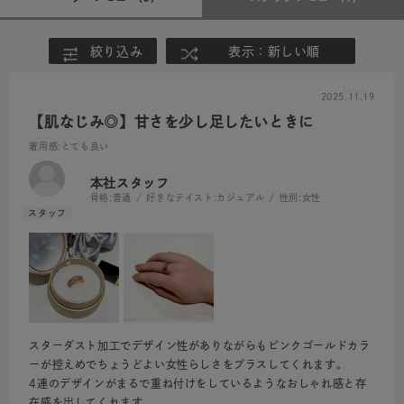
絞り込み
表示：新しい順
2025.11.19
【肌なじみ◎】甘さを少し足したいときに
着用感
:とても良い
本社スタッフ
骨格:
普通
好きなテイスト:
カジュアル
性別:
女性
スターダスト加工でデザイン性がありながらもピンクゴールドカラ
ーが控えめでちょうどよい女性らしさをプラスしてくれます。
4連のデザインがまるで重ね付けをしているようなおしゃれ感と存
在感を出してくれます。