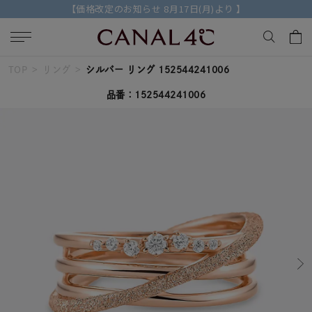
【2026 AUTUMN COLLECTION】特典付きの先行予約受付中
TOP
リング
シルバー リング 152544241006
キーワードで検索する
品番：152544241006
人気検索キーワード
#summer
#ペア
#ダイヤモンド ネックレス
#エタニティ
#くまのプーさん
ブランド
Canal４℃
カテゴリー
すべてのジュエリー