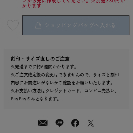
ンから先に作成してください。※別途330円か
かります
ショッピングバッグへ入れる
最
短
08
月
10
日
(月)
発
送
刻印・サイズ直しのご注意
¥15,950
※発送までに約6週間かかります。
(tax
in)
※ご注文確定後の変更はできませんので、サイズと刻印
内容にお間違いがないかご確認をお願いいたします。
※お支払い方法はクレジットカード、コンビニ先払い、
PayPayのみとなります。