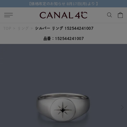
【価格改定のお知らせ 8月17日(月)より 】
TOP
リング
シルバー リング 152544241007
キーワードで検索する
品番：152544241007
人気検索キーワード
#ペア
#ハーフエタニティリング
#エタニティ
#ダイヤモンド ネックレス
#eギフト
ブランド
Canal４℃
カテゴリー
すべてのジュエリー