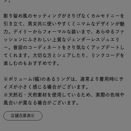
グ。
着用シーン
彫り留め風のセッティングがさりげなくカルセドニーを
コレクション
引き立て、男女共に使いやすくミニマムなデザインが魅
力。デイリーからフォーマルな装いまで、あらゆるファ
レディース
ッションにふさわしい上質なジェンダーレスジュエリ
～
リングサイズ
ー。普段のコーディネートをさり気なくアップデートし
てくれます。大切な方とシェアしたり、リンクコーデを
楽しむのもおすすめです。
メンズ
～
リングサイズ
※ボリューム(幅)のあるリングは、通常より着用時にサ
イズが小さく感じる場合がございます。
※天然石・天然素材を使用しているため、実際の色味や
価格
¥0
¥400,
風合いが異なる場合がございます。
店舗在庫表示
在庫
在庫ありのみ
すべて表示