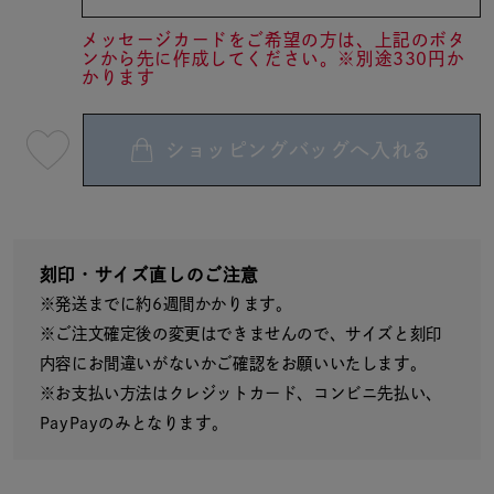
メッセージカードをご希望の方は、上記のボタ
ンから先に作成してください。※別途330円か
かります
ショッピングバッグへ入れる
最
短
08
月
10
日
(月)
発
送
刻印・サイズ直しのご注意
¥17,600
※発送までに約6週間かかります。
(tax
in)
※ご注文確定後の変更はできませんので、サイズと刻印
内容にお間違いがないかご確認をお願いいたします。
※お支払い方法はクレジットカード、コンビニ先払い、
PayPayのみとなります。