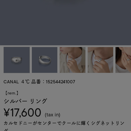
素材
カラー
誕生石
モチーフ
CANAL ４℃ 品番：152544241007
石の色
【nem.】
シルバー リング
¥17,600
ファッションテイス
ト
(tax in)
カルセドニーがセンターでクールに輝くシグネットリン