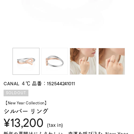
素材
カラー
誕生石
モチーフ
CANAL ４℃ 品番：152544241011
石の色
SOLDOUT
【New Year Collection】
ファッションテイス
シルバー リング
ト
¥13,200
(tax in)
新年の幕開けにふさわしい、幸運を呼び込む-New Year