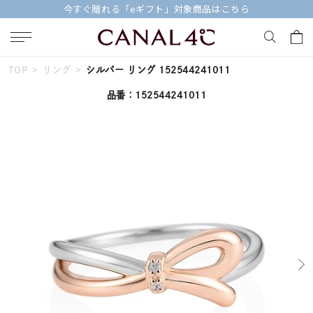
今すぐ贈れる「eギフト」対象商品はこちら
TOP
リング
シルバー リング 152544241011
キーワードで検索する
品番：152544241011
人気検索キーワード
#summer
#ダイヤモンド ネックレス
#くまのプーさん
#ペア
#エタニティ
ブランド
Canal４℃
カテゴリー
すべてのジュエリー