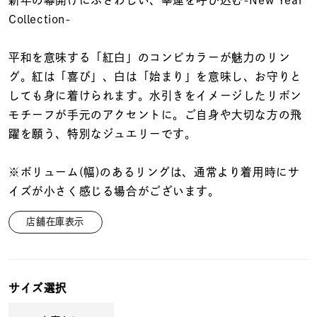
着用シーン
Collection-
コレクション
平和を意味する「紅白」のコンビカラーが魅力のリン
グ。紅は「喜び」、白は「始まり」を意味し、お守りと
しても身に着けられます。水引きをイメージしたリボン
レディース
～
モチーフが手元のアクセントに。ご自身や大切な方の飛
リングサイズ
躍を願う、特別なジュエリーです。
メンズ
※ボリューム(幅)のあるリングは、通常より着用時にサ
～
リングサイズ
イズが小さく感じる場合がございます。
店舗在庫表示
価格
¥0
¥400,
サイズ選択
在庫
在庫ありのみ
すべて表示