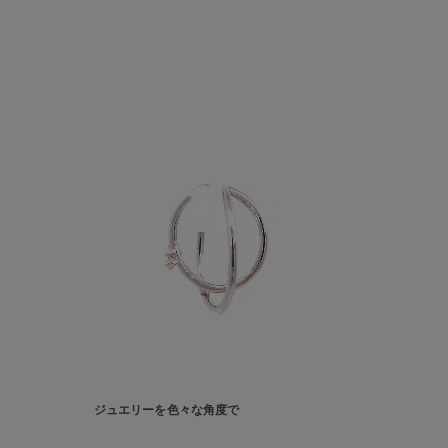
カテゴリー
素材
プラチ
カラー
イエロ
1月の
誕生石
7月の
しずく
モチーフ
クロス
クリア
石の色
ジュエリーを色々な角度で
レッド