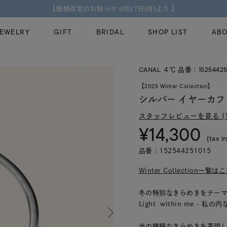
【価格改定のお知らせ 8月17日(月)より 】
JEWELRY
GIFT
BRIDAL
SHOP LIST
ABO
CANAL ４℃ 品番：15254425
ピンキーリング
ピアス
Fashion Jewelry
Brid
【2025 Winter Collection】
ペアネックレス
ペアリング
シルバー イヤーカフ
プレゼントガイド
永久
新着商品
限定ジュエリ
スタッフレビューを見る (1
ジュエリーケア
ブラ
¥14,300
ーチ
アジャスター
ブライダルリ
(tax in
法人のお客様
ブラ
品番：152544251015
Winter Collection一覧
冬の特別なきらめきをテー
Light within me - 私
光の繊細なきらめきを表現した