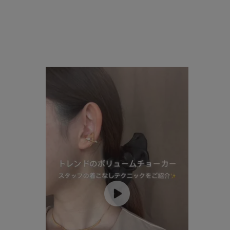
ファッションテイスト
フェミ
着用シーン
オフィ
耳周り
コレクション
公式オ
レディース
リングサイズ
メンズ
リングサイズ
価格
¥0