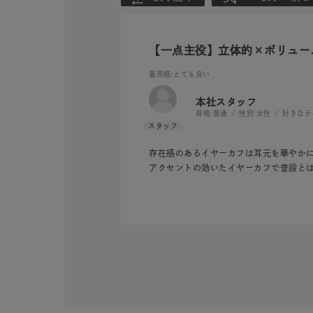
【一点主役】立体的×ボリュー
着用感
:とても良い
本社スタッフ
骨格:
普通
性別:
女性
好きなテ
存在感のあるイヤーカフは耳元を華やかに
アクセントの効いたイヤーカフで普段と
人気検索キーワード
#ペア
ブランド