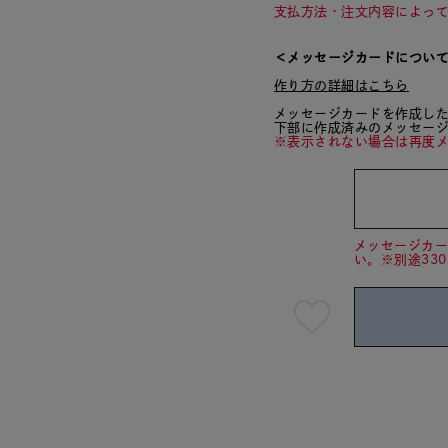
支払方法・注文内容によっ
＜メッセージカードについ
作り方の詳細はこちら
メッセージカードを作成し
下部に作成済みのメッセー
※表示されない場合は再度
メッセージカ
い。※別途33
最
短
08
月
07
日
(金)
発
送
¥14,3