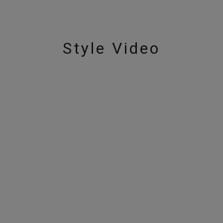
ニン
エレガント
カジュアル
フォーマル
モード
ス
ご褒美
記念日
誕生日
気分転換
デート
Style Video
ジュエリー
腕周りジュエリー
ペアジュエリー
ベストセ
ンラインショップ限定
～
～
¥400,00