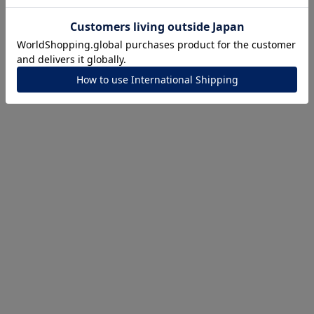
360° Product Viewer
ナ
K18
K10
K7
ゴールド
シルバー
ステ
ーカラー
ピンクカラー
ホワイトカラー
トリプルカラー
誕生石
2月の誕生石
3月の誕生石
4月の誕生石
5月
誕生石
8月の誕生石
9月の誕生石
10月の誕生石
11
リセット
絞り込んで検索する
ハート
一粒
三石
パヴェ
ライン
馬蹄
ダブルループ
星座
イニシャル
リボン
その他
ホワイト
ピンク
パープル
ブルー
グリーン
マルチカラー