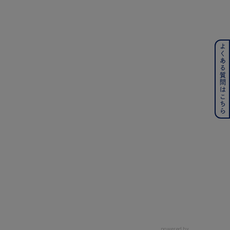
よくある質問はこちら
ンレス
その他
の誕生石
6月の誕生石
月の誕生石
12月の誕生石
ムーン
フラワー
イエロー
ブラウン
powered by