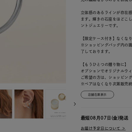
立体感のあるラインが存在
ます。輝きの石座をほどこ
ントジュエリーです。
【限定ケース付き】なくな
※ショッピングバッグ内の
了しております。
【もうひとつの贈り物に】
オプションでオリジナルウィン
ご希望の方は、ショッピン
※ベアはなくなり次第販売
店舗在庫表示
最短
08月07日(金)
発送
お届け予定日について ＞