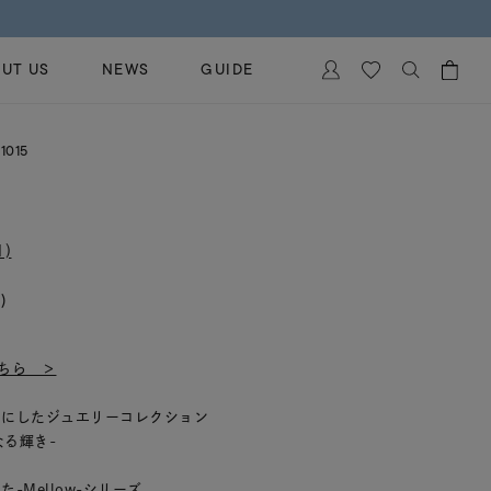
UT US
NEWS
GUIDE
カートに商品がありません。
1015
イヤリング
al Jewelry
ペアブレスレット
保証
ー
ベストセラー
)
イダルサービス
ングはこちら
)
イダルリングの選び方
はこちら ＞
マにしたジュエリーコレクション
の内なる輝き-
-Mellow-シリーズ