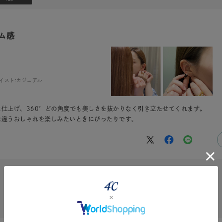
ム感
イスト:
カジュアル
仕上げ、360°どの角度でも美しさを抜かりなく引き立たせてくれます。
は違うおしゃれを楽しみたいときにぴったりです。
#eギフト
#ハーフエタニティリング
#刻印可
#メンズ ネックレ
絞り込み
表示：新しい順