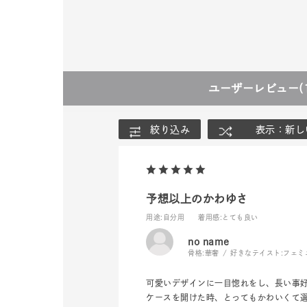
ユーザーレビュー
(
絞り込み
表示：新し
予想以上のかわゆさ
用途
:自分用
着用感
:とても良い
no name
骨格:
華奢
好きなテイスト:
フェミ
可愛いデザインに一目惚れをし、長い事
ケースを開けた時、とってもかわいくて