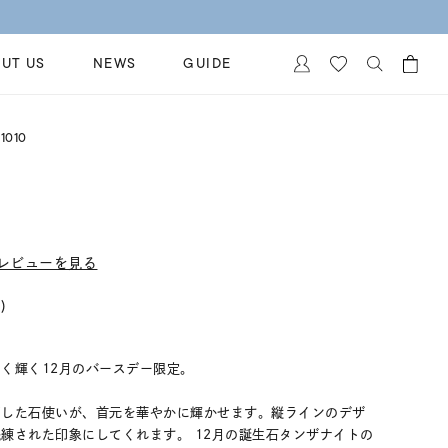
UT US
NEWS
GUIDE
カートに商品がありません。
1010
イヤリング
al Jewelry
ペアブレスレット
保証
ー
ベストセラー
イダルサービス
レビューを見る
ングはこちら
イダルリングの選び方
)
く輝く12月のバースデー限定。
ジした石使いが、首元を華やかに輝かせます。縦ラインのデザ
練された印象にしてくれます。 12月の誕生石タンザナイトの