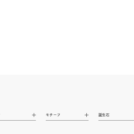
ーカラー
ピンクカラー
ホワイトカラー
トリプルカラー
誕生石
2月の誕生石
3月の誕生石
4月の誕生石
5月
誕生石
8月の誕生石
9月の誕生石
10月の誕生石
11
リセット
絞り込んで検索する
ハート
一粒
三石
パヴェ
ライン
馬蹄
ダブルループ
星座
イニシャル
リボン
その他
ホワイト
ピンク
パープル
ブルー
グリーン
マルチカラー
ニン
エレガント
カジュアル
フォーマル
モード
材
モチーフ
誕生石
ス
ご褒美
記念日
誕生日
気分転換
デート