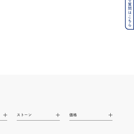
よくある質問はこちら
その他
の誕生石
6月の誕生石
月の誕生石
12月の誕生石
ムーン
フラワー
イエロー
ブラウン
シンプル
ユニセックス
ストーン
価格
結婚式
推し活