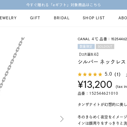
今すぐ贈れる「eギフト」対象商品はこちら
JEWELRY
GIFT
BRIDAL
SHOP LIST
ABO
CANAL ４℃ 品番：15254462
ピンキーリング
ピアス
Fashion Jewelry
Brid
SOLDOUT
数量限定
ペアネックレス
ペアリング
【12月誕生石】
プレゼントガイド
永久
シルバー ネックレス
新着商品
限定ジュエリ
ジュエリーケア
ブラ
5.0
（1）
ーチ
アジャスター
ブライダルリ
法人のお客様
ブラ
¥13,200
(tax in
品番：152544621010
タンザナイトが幻想的に美し
冬のきらめく夜空をイメー
インは顔周りをすっきりと洗