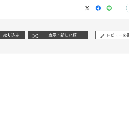
絞り込み
表示：新しい順
レビューを
#eギフト
#ハーフエタニティリング
#刻印可
#メンズ ネックレ
ナ
K18
K10
K7
ゴールド
シルバー
ステ