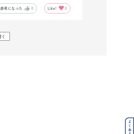
参考になった
0
Like!
0
キーワードで検索する
書く
ス
ンレス