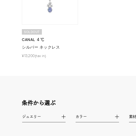
カラー
イエロ
1月の
誕生石
SOLDOUT
7月の
CANAL ４℃
シルバー ネックレス
しずく
モチーフ
¥13,200(tax in)
クロス
クリア
石の色
レッド
ファッションテイスト
フェミ
条件から選ぶ
ジュエリー
カラー
素
着用シーン
オフィ