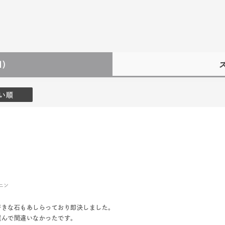
1)
い順
ニン
好きな石もあしらっており即決しました。
選んで間違いなかったです。