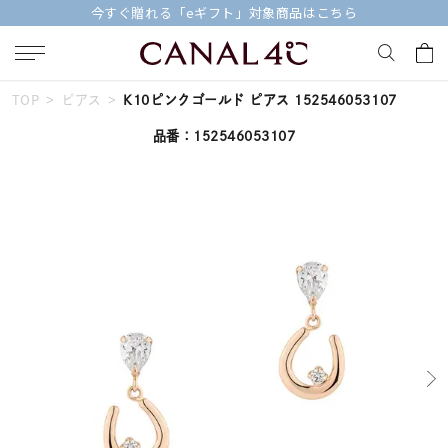
今すぐ贈れる「eギフト」対象商品はこちら
TOP
ピアス
K10ピンクゴールド ピアス 152546053107
キーワードで検索する
品番：152546053107
人気検索キーワード
#summer
#ペア
#ダイヤモンド ネックレス
#エタニティ
#くまのプーさん
ブランド
Canal４℃
カテゴリー
すべてのジュエリー