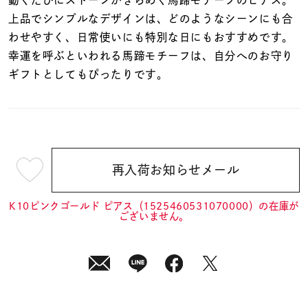
着用シーン
上品でシンプルなデザインは、どのようなシーンにも合
わせやすく、日常使いにも特別な日にもおすすめです。
コレクション
幸運を呼ぶといわれる馬蹄モチーフは、自分へのお守り
ギフトとしてもぴったりです。
レディース
～
リングサイズ
メンズ
再入荷お知らせメール
～
¥15,400
リングサイズ
(tax
in)
K10ピンクゴールド ピアス（1525460531070000）の在庫が
ございません。
価格
¥0
¥400,
在庫
在庫ありのみ
すべて表示