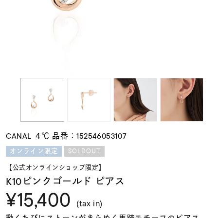
素材
カラー
誕生石
モチーフ
CANAL ４℃ 品番：152546053107
石の色
SOLDOUT
オンライン限定
【公式オンラインショップ限定】
ファッションテイス
K10ピンクゴールド ピアス
ト
¥15,400
(tax in)
動くたびにストーンがきらめく馬蹄モチーフのピアス。