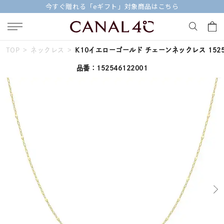
今すぐ贈れる「eギフト」対象商品はこちら
TOP
ネックレス
K10イエローゴールド チェーンネックレス 15254
キーワードで検索する
品番：152546122001
人気検索キーワード
#ペア
#eギフト
#ハーフエタニティリング
#刻印可
#メンズ ネックレス
ブランド
Canal４℃
カテゴリー
ネックレスチェーン