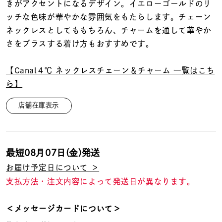
着用シーン
きがアクセントになるデザイン。イエローゴールドのリ
ッチな色味が華やかな雰囲気をもたらします。チェーン
ネックレスとしてももちろん、チャームを通して華やか
コレクション
さをプラスする着け方もおすすめです。
レディース
【Canal４℃ ネックレスチェーン＆チャーム 一覧はこち
～
リングサイズ
ら】
店舗在庫表示
メンズ
～
リングサイズ
最短
08月07日(金)
発送
価格
¥0
¥400,
お届け予定日について ＞
支払方法・注文内容によって発送日が異なります。
在庫
在庫ありのみ
すべて表示
＜メッセージカードについて＞