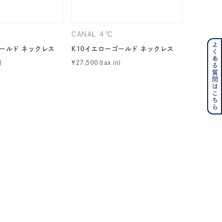
CANAL ４℃
CANAL 
よくある質問はこちら
ンレス
ゴールド ネックレス
K10イエローゴールド ネックレス
K10イエ
¥
27,500
¥
39,600
その他
の誕生石
6月の誕生石
月の誕生石
12月の誕生石
ムーン
フラワー
イエロー
ブラウン