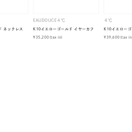
EAUDOUCE４℃
４℃
ナ
K18
K10
K7
ゴールド
シルバー
ステ
ド ネックレス
K10イエローゴールド イヤーカフ
K10イエロー
¥
35,200
¥
39,600
ーカラー
ピンクカラー
ホワイトカラー
トリプルカラー
誕生石
2月の誕生石
3月の誕生石
4月の誕生石
5月
誕生石
8月の誕生石
9月の誕生石
10月の誕生石
11
リセット
絞り込んで検索する
ハート
一粒
三石
パヴェ
ライン
馬蹄
ダブルループ
星座
イニシャル
リボン
その他
ホワイト
ピンク
パープル
ブルー
グリーン
マルチカラー