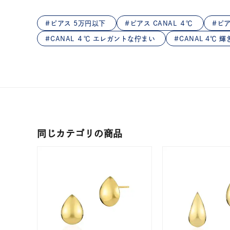
在庫
在
ピアス 5万円以下
ピアス CANAL ４℃
ピア
CANAL ４℃ エレガントな佇まい
CANAL 4℃ 輝
同じカテゴリの商品