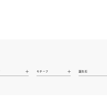
ニン
エレガント
カジュアル
フォーマル
モード
ス
ご褒美
記念日
誕生日
気分転換
デート
ジュエリー
腕周りジュエリー
ペアジュエリー
ベストセ
ンラインショップ限定
～
材
モチーフ
誕生石
～
¥400,00