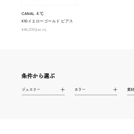
ファッションテイスト
フェミ
CANAL ４℃
K10イエローゴールド ピアス
着用シーン
オフィ
¥46,200(tax in)
耳周り
コレクション
公式オ
レディース
リングサイズ
条件から選ぶ
ジュエリー
カラー
素
メンズ
リングサイズ
価格
¥0