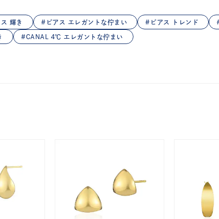
庫ありのみ
すべて表示
ス 輝き
ピアス エレガントな佇まい
ピアス トレンド
き
CANAL 4℃ エレガントな佇まい