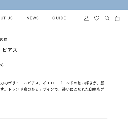
UT US
NEWS
GUIDE
カートに商品がありません。
2010
イヤリング
al Jewelry
 ピアス
ペアブレスレット
保証
in)
ー
ベストセラー
イダルサービス
ングはこちら
イダルリングの選び方
魅力のボリュームピアス。イエローゴールドの眩い輝きが、顔
ます。トレンド感のあるデザインで、装いにこなれた印象をプ