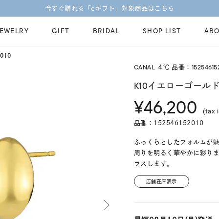
今すぐ贈れる「eギフト」対象商品はこちら
JEWELRY
GIFT
BRIDAL
SHOP LIST
ABO
010
CANAL ４℃ 品番：15254615
ピンキーリング
ピアス
Fashion Jewelry
Brid
K10イエローゴールド
ペアネックレス
ペアリング
¥46,200
プレゼントガイド
永久
(tax 
新着商品
限定ジュエリ
ジュエリーケア
ブラ
品番：152546152010
ーチ
アジャスター
ブライダルリ
法人のお客様
ブラ
ふっくらとしたフォルムが
周りを明るく華やかに彩り
ラスします。
店舗在庫表示