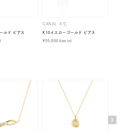
CANAL ４℃
４℃
ールド ピアス
K10イエローゴールド ピアス
K10イエ
用 LLサイ
¥
55,000
¥
39,600
キーワードで検索する
ーさん