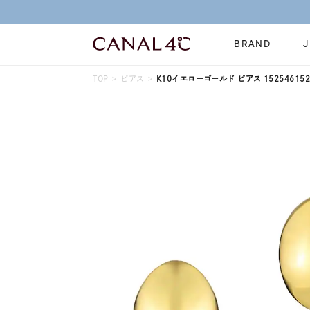
BRAND
TOP
ピアス
K10イエローゴールド ピアス 152546152
ネックレス
リング
Online Shop
イヤーカフ
ブレスレット
ショッピングガイド
時計
誕生石
よくあるご質問
すべてのジュエリー
ジュエリーポ