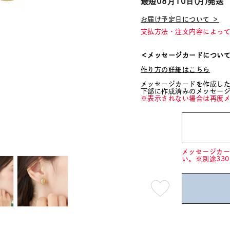
最短
08月10日(月)
発送
お届け予定日について ＞
支払方法・注文内容によっ
＜メッセージカードについ
作り方の詳細はこちら
メッセージカードを作成し
下部に作成済みのメッセー
※表示されない場合は再度
メッセージカ
い。※別途33
最
短
08
月
10
日
(月)