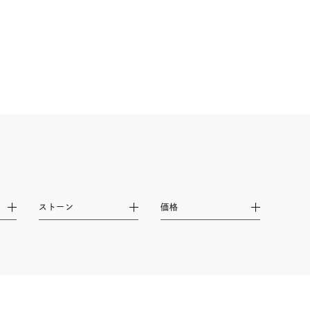
シンプル
ユニセックス
結婚式
推し活
レクション
ストーン
価格
0