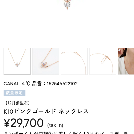
素材
カラー
誕生石
モチーフ
CANAL ４℃ 品番：152546623102
石の色
数量限定
【12月誕生石】
ファッションテイス
K10ピンクゴールド ネックレス
ト
¥29,700
(tax in)
タンザナイトが幻想的に美しく輝く12月のバースデー限