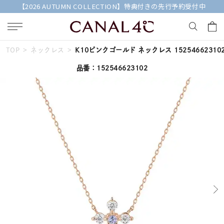
【2026 AUTUMN COLLECTION】特典付きの先行予約受付中
TOP
ネックレス
K10ピンクゴールド ネックレス 15254662310
キーワードで検索する
品番：152546623102
人気検索キーワード
#ペア
#eギフト
#ハーフエタニティリング
#刻印可
#メンズ ネックレス
ブランド
Canal４℃
カテゴリー
すべてのジュエリー