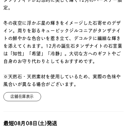
着用シーン
定。
コレクション
冬の夜空に浮かぶ星の輝きをイメージした石寄せのデザ
イン。周りを彩るキュービックジルコニアがタンザナイ
トの鮮やかな色合いを惹き立て、デコルテに繊細な輝き
レディース
～
を添えてくれます。12月の誕生石タンザナイトの石言葉
リングサイズ
は「知性」「希望」「冷静」。大切な方へのギフトやご
自身のお守り代わりとしてもおすすめです。
メンズ
～
リングサイズ
※天然石・天然素材を使用しているため、実際の色味や
風合いが異なる場合がございます。
価格
¥0
¥400,
店舗在庫表示
在庫
在庫ありのみ
すべて表示
最短
08月08日(土)
発送