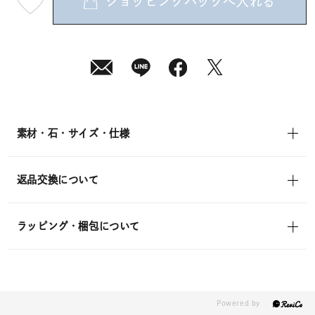
ショッピングバッグへ入れる
最
短
08
月
08
日
(土)
発
送
¥29,700
(tax
in)
素材・石・サイズ・仕様
返品交換について
ラッピング・梱包について