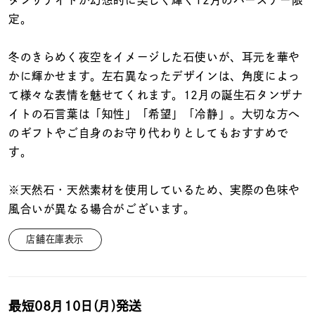
着用シーン
定。
コレクション
冬のきらめく夜空をイメージした石使いが、耳元を華や
かに輝かせます。左右異なったデザインは、角度によっ
て様々な表情を魅せてくれます。12月の誕生石タンザナ
レディース
～
イトの石言葉は「知性」「希望」「冷静」。大切な方へ
リングサイズ
のギフトやご自身のお守り代わりとしてもおすすめで
す。
メンズ
～
リングサイズ
※天然石・天然素材を使用しているため、実際の色味や
風合いが異なる場合がございます。
価格
¥0
¥400,
店舗在庫表示
在庫
在庫ありのみ
すべて表示
最短
08月10日(月)
発送