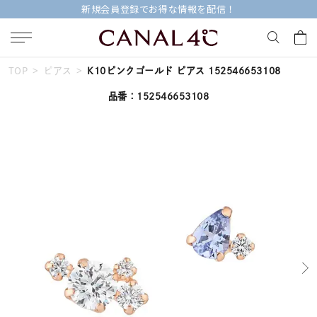
新規会員登録でお得な情報を配信！
TOP
ピアス
K10ピンクゴールド ピアス 152546653108
キーワードで検索する
品番：152546653108
人気検索キーワード
#summer
#ダイヤモンド ネックレス
#くまのプーさん
#ペア
#エタニティ
ブランド
Canal４℃
カテゴリー
すべてのジュエリー