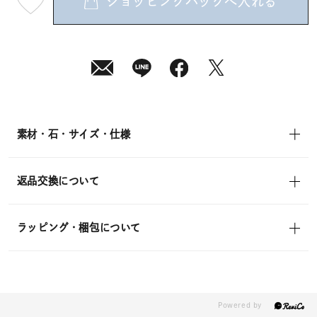
ショッピングバッグへ入れる
最
短
08
月
10
日
(月)
発
送
¥19,800
(tax
in)
素材・石・サイズ・仕様
返品交換について
ラッピング・梱包について