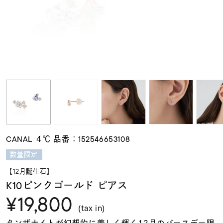
素材
カラー
誕生石
モチーフ
CANAL ４℃ 品番：152546653108
石の色
数量限定
【12月誕生石】
ファッションテイス
K10ピンクゴールド ピアス
ト
¥19,800
(tax in)
タンザナイトが幻想的に美しく輝く12月のバースデー限