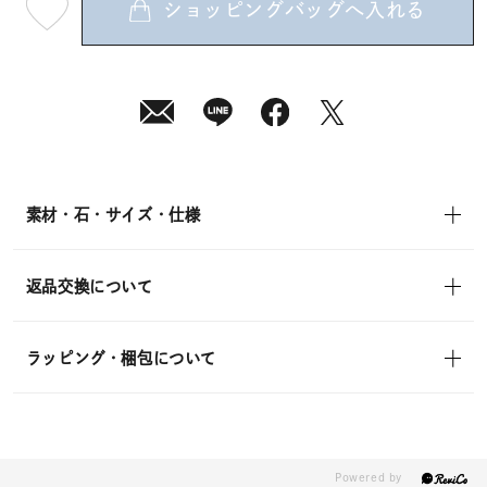
ショッピングバッグへ入れる
最
短
08
月
08
日
(土)
発
送
¥22,000
(tax
in)
素材・石・サイズ・仕様
返品交換について
ラッピング・梱包について