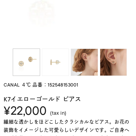
素材
カラー
誕生石
モチーフ
CANAL ４℃ 品番：152548153001
石の色
K7イエローゴールド ピアス
¥22,000
ファッションテイス
(tax in)
ト
繊細な透かしをほどこしたクラシカルなピアス。お花の
装飾をイメージした可愛らしいデザインです。ご自身へ