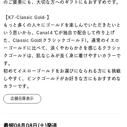
着用シーン
のご褒美にも、大切な方へのギフトにもおすすめです。
【K7-Classic Gold-】
コレクション
もっと多くの人々にゴールドを楽しんでいただきたいと
いう思いから、Canal４℃が独自で配合して作り上げ
レディース
た、Classic Gold(クラシックゴールド)。通常のイエロ
～
リングサイズ
ーゴールドに比べて、淡くやわらかさを感じるクラシッ
クゴールドは、肌なじみが良く身に着けやすいカラーで
す。
メンズ
～
初めてイエローゴールドをお選びになられる方にも挑戦
リングサイズ
しやすく、ピンクゴールドがお好きな方にもおすすめな
カラーです。
価格
¥0
¥400,
店舗在庫表示
在庫
在庫ありのみ
すべて表示
最短
08月08日(土)
発送