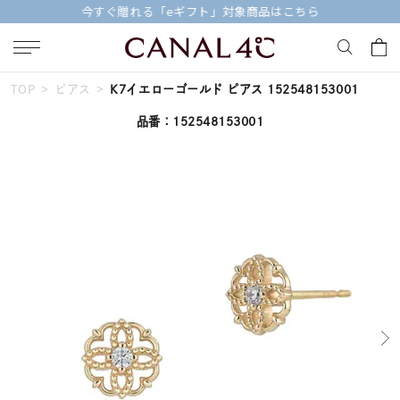
今すぐ贈れる「eギフト」対象商品はこちら
TOP
ピアス
K7イエローゴールド ピアス 152548153001
キーワードで検索する
品番：152548153001
人気検索キーワード
#ペア
#ハーフエタニティリング
#エタニティ
#ダイヤモンド ネックレス
#eギフト
ブランド
Canal４℃
カテゴリー
すべてのジュエリー