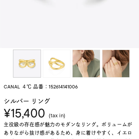
素材
カラー
誕生石
モチーフ
CANAL ４℃ 品番：152614141006
石の色
シルバー リング
¥15,400
ファッションテイス
(tax in)
ト
主役級の存在感が魅力のモダンなリング。ボリュームが
ありながら抜け感があるため、身に着けやすく、イエロ