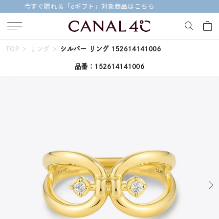
【価格改定のお知らせ 8月17日(月)より 】
TOP
リング
シルバー リング 152614141006
キーワードで検索する
品番：152614141006
人気検索キーワード
#summer
#ダイヤモンド ネックレス
#くまのプーさん
#エタニティ
#ジュエリー
ブランド
Canal４℃
カテゴリー
すべてのジュエリー