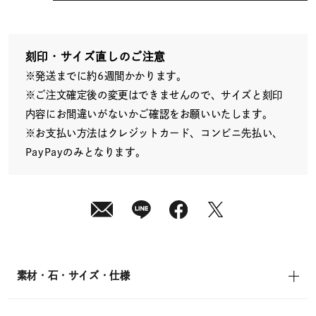
月
12
日
(水)
発
送
刻印・サイズ直しのご注意
¥15,400
※発送までに約6週間かかります。
(tax
in)
※ご注文確定後の変更はできませんので、サイズと刻印
内容にお間違いがないかご確認をお願いいたします。
※お支払い方法はクレジットカード、コンビニ先払い、
PayPayのみとなります。
素材・石・サイズ・仕様