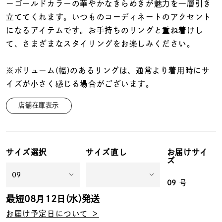
着用シーン
ーゴールドカラーの華やかなきらめきが魅力を一層引き
立ててくれます。いつものコーディネートのアクセント
になるアイテムです。お手持ちのリングと重ね着けし
コレクション
て、さまざまなスタイリングをお楽しみください。
レディース
※ボリューム(幅)のあるリングは、通常より着用時にサ
～
リングサイズ
イズが小さく感じる場合がございます。
店舗在庫表示
メンズ
～
リングサイズ
サイズ選択
サイズ直し
お届けサイ
ズ
価格
¥0
¥400,
09
号
最短
08月12日(水)
発送
在庫
在庫ありのみ
すべて表示
お届け予定日について ＞