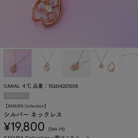
素材
カラー
誕生石
モチーフ
CANAL ４℃ 品番：152614221005
石の色
SOLDOUT
【SAKURA Collection】
ファッションテイス
シルバー ネックレス
ト
¥19,800
(tax in)
SAKURA Collection一覧はこちら ＞