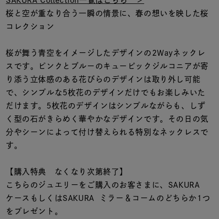
着用シーン
桜と空が重なり合う一瞬の情景に、春の想いを映した桜
コレクション
コレクション
桜が舞う青空をイメージしたデザインの2Wayネックレ
スです。ピンクとブルーのキュービックジルコニアが寄
レディース
～
り添う立体感のある花びらのデザインは取り外し可能
リングサイズ
で、シンプルな5枚花のデザインだけでもお楽しみいた
だけます。5枚花のデザインはシンプルながらも、しず
メンズ
く型の石がきらめく華やかなデザインです。その日の気
～
リングサイズ
分やシーンによって付け替えられる特別なネックレスで
す。
価格
¥0
¥400,
【購入特典 なくなり次第終了】
こちらのジュエリーをご購入のお客さまに、SAKURA
ケースもしくはSAKURA ミラー＆コームのどちらか1つ
在庫
在庫ありのみ
すべて表示
をプレゼント。