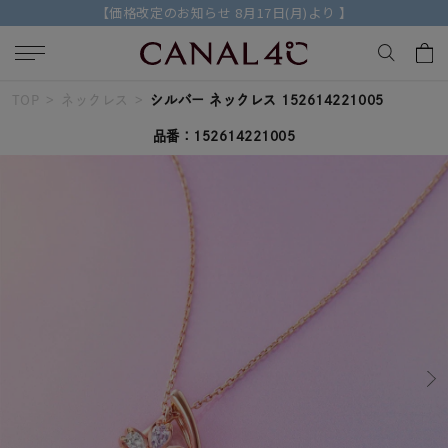
【価格改定のお知らせ 8月17日(月)より 】
TOP
ネックレス
シルバー ネックレス 152614221005
キーワードで検索する
品番：152614221005
人気検索キーワード
#summer
#ダイヤモンド ネックレス
#くまのプーさん
#ペア
#エタニティ
ブランド
Canal４℃
カテゴリー
すべてのジュエリー