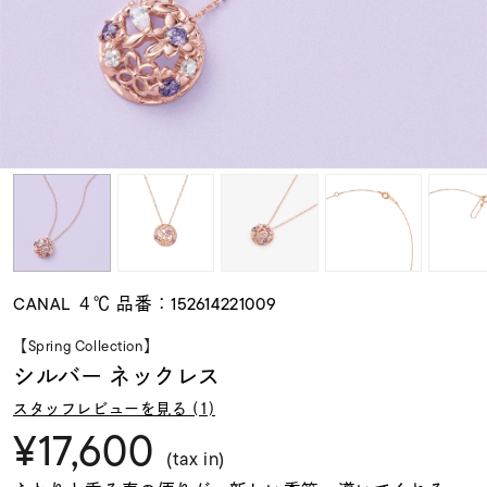
素材
カラー
誕生石
モチーフ
CANAL ４℃ 品番：152614221009
石の色
【Spring Collection】
シルバー ネックレス
ファッションテイス
スタッフレビューを見る (1)
ト
¥17,600
(tax in)