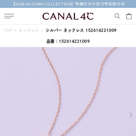
【2026 AUTUMN COLLECTION】特典付きの先行予約受付中
TOP
ネックレス
シルバー ネックレス 152614221009
キーワードで検索する
品番：152614221009
人気検索キーワード
#summer
#ペア
#ダイヤモンド ネックレス
#エタニティ
#くまのプーさん
ブランド
Canal４℃
カテゴリー
すべてのネックレス