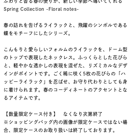
着用シーン
ふわりと香る春の便りが、新しい季節へ導いてくれる
Spring Collection -Floral notes-
コレクション
春の訪れを告げるライラックと、飛躍のシンボルである
蝶をモチーフにしたシリーズ。
レディース
～
リングサイズ
こんもりと愛らしいフォルムのライラックを、ドーム型
のトップで表現したネックレス。ふっくらとした花びら
と、軽やかな透かしの表現を混ぜた、リズミカルなデザ
メンズ
インがポイントです。ごく稀に咲く5枚の花びらの「ハ
～
リングサイズ
ッピーライラック」を忍ばせ、お守り代わりとしても身
に着けられます。春のコーディネートのアクセントとな
るアイテムです。
価格
¥0
¥400,
【数量限定ケース付き】 なくなり次第終了
※ショッピングバッグ内の画像が限定ケースではない場
在庫
在庫ありのみ
すべて表示
合、限定ケースのお取り扱いは終了しております。