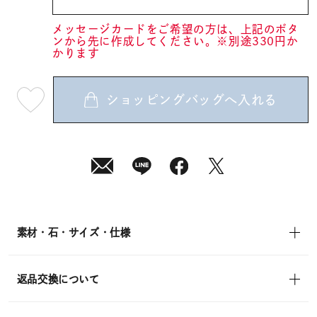
メッセージカードをご希望の方は、上記のボタ
ンから先に作成してください。※別途330円か
かります
ショッピングバッグへ入れる
最
短
08
月
10
日
(月)
発
送
¥17,600
(tax
in)
素材・石・サイズ・仕様
返品交換について