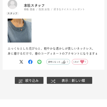
本社スタッフ
骨格:
普通
性別:
女性
好きなテイスト:
エレガント
ふっくらとした花びらと、軽やかな透かしが美しいネックレス。
身に着けるだけで、春のコーディネートのアクセントになります🌷
参考になった
0
Like!
0
絞り込み
表示：新しい順