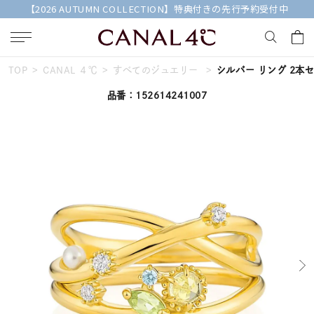
【2026 AUTUMN COLLECTION】特典付きの先行予約受付中
TOP
CANAL ４℃
すべてのジュエリー
シルバー リング 2本
キーワードで検索する
品番：152614241007
人気検索キーワード
#summer
#ペア
#ダイヤモンド ネックレス
#エタニティ
#くまのプーさん
ブランド
Canal４℃
カテゴリー
すべてのジュエリー