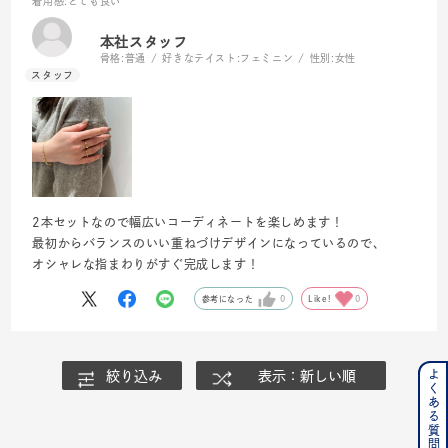
着用感
:とても良い
本社スタッフ
骨格:
普通
好きなテイスト:
フェミニン
性別:
女性
2本セットなので幅広いコーディネートを楽しめます！
最初からバランスのいい重ねづけデザインになっているので、
オシャレな指まわりがすぐ完成します！
参考になった
0
Like!
0
よくある質問はこちら
絞り込み
表示：新しい順