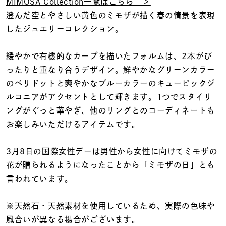
着用シーン
MIMOSA Collection一覧はこちら ＞
澄んだ空とやさしい黄色のミモザが描く春の情景を表現
したジュエリーコレクション。
コレクション
緩やかで有機的なカーブを描いたフォルムは、2本がぴ
レディース
ったりと重なり合うデザイン。鮮やかなグリーンカラー
～
リングサイズ
のペリドットと爽やかなブルーカラーのキュービックジ
ルコニアがアクセントとして輝きます。1つでスタイリ
ングがぐっと華やぎ、他のリングとのコーディネートも
メンズ
お楽しみいただけるアイテムです。
～
リングサイズ
3月8日の国際女性デーは男性から女性に向けてミモザの
花が贈られるようになったことから「ミモザの日」とも
価格
¥0
¥400,
言われています。
※天然石・天然素材を使用しているため、実際の色味や
在庫
在庫ありのみ
すべて表示
風合いが異なる場合がございます。