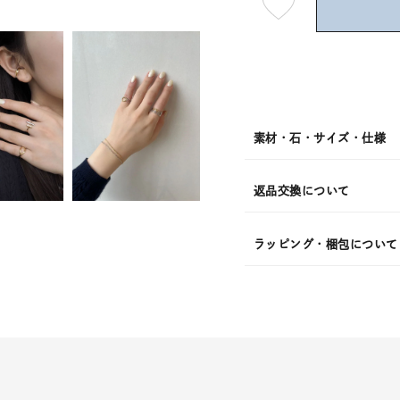
最
短
08
月
10
日
(月)
発
送
¥11,0
素材・石・サイズ・仕様
返品交換について
ラッピング・梱包について