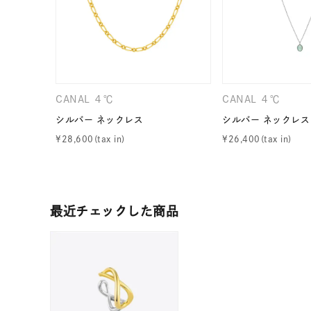
ファッションテイスト
フェミ
着用シーン
オフィ
耳周り
CANAL ４℃
CANAL ４℃
コレクション
公式オ
シルバー ネックレス
シルバー ネックレス
¥
28,600
¥
26,400
レディース
リングサイズ
最近チェックした商品
メンズ
リングサイズ
価格
¥0