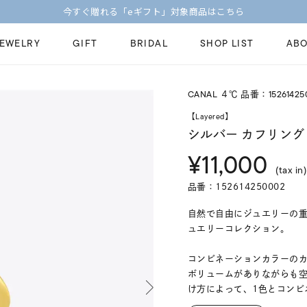
【価格改定のお知らせ 8月17日(月)より 】
JEWELRY
GIFT
BRIDAL
SHOP LIST
ABO
CANAL ４℃ 品番：15261425
ピンキーリング
ピアス
Fashion Jewelry
Brid
【Layered】
ペアネックレス
ペアリング
シルバー カフリング
プレゼントガイド
永久
¥11,000
新着商品
限定ジュエリ
ジュエリーケア
ブラ
(tax in)
ーチ
アジャスター
ブライダルリ
品番：152614250002
法人のお客様
ブラ
自然で自由にジュエリーの重
ュエリーコレクション。
コンビネーションカラーのカ
ボリュームがありながらも
け方によって、1色とコンビ