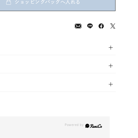
ショッピングバッグへ入れる
00
(tax
in)