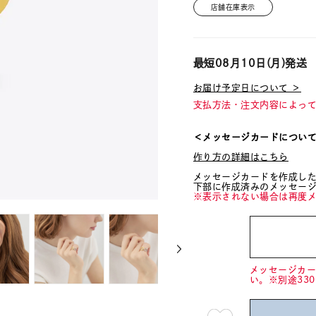
店舗在庫表示
最短
08月10日(月)
発送
お届け予定日について ＞
支払方法・注文内容によっ
＜メッセージカードについ
作り方の詳細はこちら
メッセージカードを作成し
下部に作成済みのメッセー
※表示されない場合は再度
メッセージカ
い。※別途33