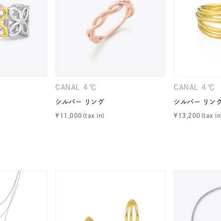
ナ
K18
K10
K7
ゴールド
シルバー
ステ
ーカラー
ピンクカラー
ホワイトカラー
トリプルカラー
CANAL ４℃
CANAL ４℃
シルバー リング
シルバー リン
誕生石
2月の誕生石
3月の誕生石
4月の誕生石
5月
¥
11,000
¥
13,200
誕生石
8月の誕生石
9月の誕生石
10月の誕生石
11
リセット
絞り込んで検索する
ハート
一粒
三石
パヴェ
ライン
馬蹄
ダブルループ
星座
イニシャル
リボン
その他
ホワイト
ピンク
パープル
ブルー
グリーン
マルチカラー