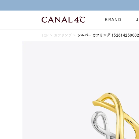
BRAND
TOP
カフリング
シルバー カフリング 152614250002
ネックレス
リング
Online Shop
イヤーカフ
ブレスレット
ショッピングガイド
時計
誕生石
よくあるご質問
すべてのジュエリー
ジュエリーポ