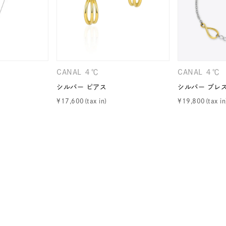
ニン
エレガント
カジュアル
フォーマル
モード
ス
ご褒美
記念日
誕生日
気分転換
デート
ジュエリー
腕周りジュエリー
ペアジュエリー
ベストセ
CANAL ４℃
CANAL ４℃
ンラインショップ限定
シルバー ピアス
シルバー ブレ
¥
17,600
¥
19,800
～
～
¥400,00