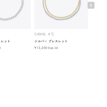
シンプル
ユニセックス
結婚式
推し活
レクション
CANAL ４℃
CANAL 
スレット
シルバー ブレスレット
シルバー 
¥
13,200
¥
14,300
0