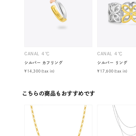
カテゴリー
素材
プラチ
カラー
イエロ
CANAL ４℃
CANAL ４℃
シルバー カフリング
シルバー リング
1月の
誕生石
¥
14,300
¥
17,600
7月の
しずく
こちらの商品もおすすめです
モチーフ
クロス
クリア
石の色
レッド