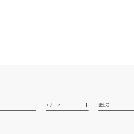
庫ありのみ
すべて表示
材
モチーフ
誕生石