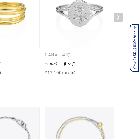
よくある質問はこちら
ンレス
その他
CANAL ４℃
CANAL 
グ
シルバー リング
シルバー 
の誕生石
6月の誕生石
¥
12,100
¥
17,600
月の誕生石
12月の誕生石
ムーン
フラワー
イエロー
ブラウン