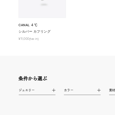
在庫
在
CANAL ４℃
シルバー カフリング
¥11,000(tax in)
条件から選ぶ
ジュエリー
カラー
素