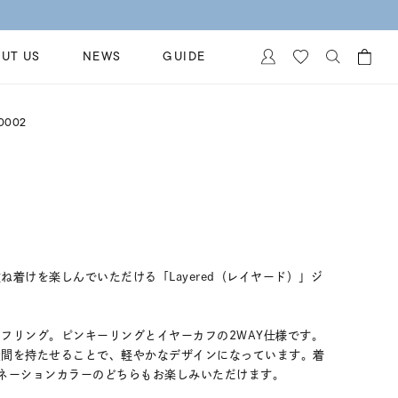
UT US
NEWS
GUIDE
カートに商品がありません。
0002
イヤリング
al Jewelry
ペアブレスレット
保証
ー
ベストセラー
イダルサービス
ングはこちら
イダルリングの選び方
ね着けを楽しんでいただける「Layered（レイヤード）」ジ
フリング。ピンキーリングとイヤーカフの2WAY仕様です。
空間を持たせることで、軽やかなデザインになっています。着
ネーションカラーのどちらもお楽しみいただけます。