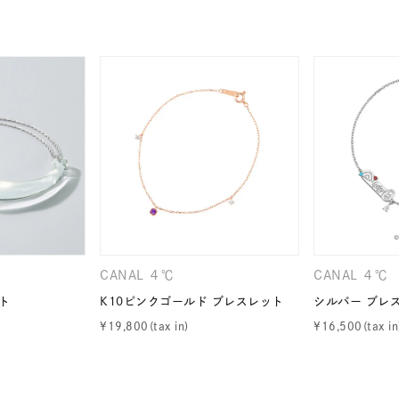
ナ
K18
K10
K7
ゴールド
シルバー
ステ
ーカラー
ピンクカラー
ホワイトカラー
トリプルカラー
誕生石
2月の誕生石
3月の誕生石
4月の誕生石
5月
誕生石
8月の誕生石
9月の誕生石
10月の誕生石
11
リセット
絞り込んで検索する
ハート
一粒
三石
パヴェ
ライン
馬蹄
CANAL ４℃
CANAL ４℃
ダブルループ
星座
イニシャル
リボン
その他
ト
K10ピンクゴールド ブレスレット
シルバー ブレ
¥
19,800
¥
16,500
ホワイト
ピンク
パープル
ブルー
グリーン
マルチカラー