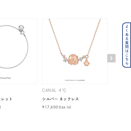
よくある質問はこちら
ンレス
その他
の誕生石
6月の誕生石
月の誕生石
12月の誕生石
ムーン
フラワー
CANAL ４℃
CANAL 
スレット
シルバー ネックレス
シルバー 
¥
17,600
¥
15,400
イエロー
ブラウン