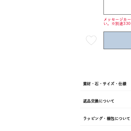
メッセージカ
い。※別途33
最
短
08
月
10
日
(月)
発
送
¥15,4
素材・石・サイズ・仕様
返品交換について
ラッピング・梱包について