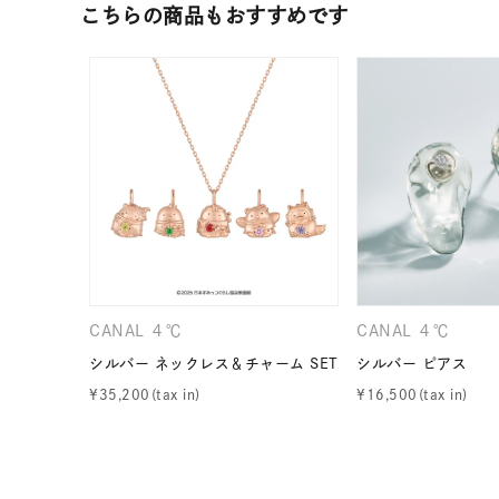
こちらの商品もおすすめです
ファッションテイスト
フェミ
着用シーン
オフィ
耳周り
コレクション
公式オ
レディース
リングサイズ
CANAL ４℃
CANAL ４℃
メンズ
シルバー ネックレス＆チャーム SET
シルバー ピアス
リングサイズ
¥
35,200
¥
16,500
価格
¥0