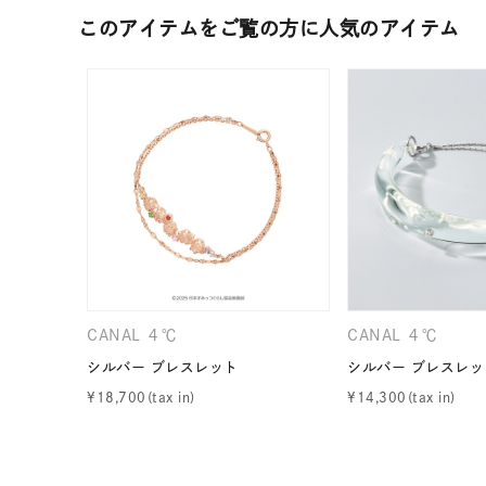
カテゴリー
このアイテムをご覧の方に人気のアイテム
素材
プラチ
カラー
イエロ
1月の
誕生石
7月の
しずく
モチーフ
CANAL ４℃
CANAL ４℃
クロス
シルバー ブレスレット
シルバー ブレスレッ
¥
18,700
¥
14,300
クリア
石の色
レッド