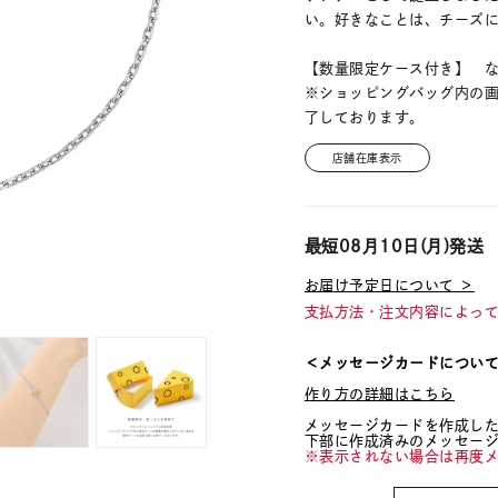
い。好きなことは、チーズ
【数量限定ケース付き】 
※ショッピングバッグ内の
了しております。
店舗在庫表示
最短
08月10日(月)
発送
お届け予定日について ＞
支払方法・注文内容によっ
＜メッセージカードについ
作り方の詳細はこちら
メッセージカードを作成し
下部に作成済みのメッセー
※表示されない場合は再度