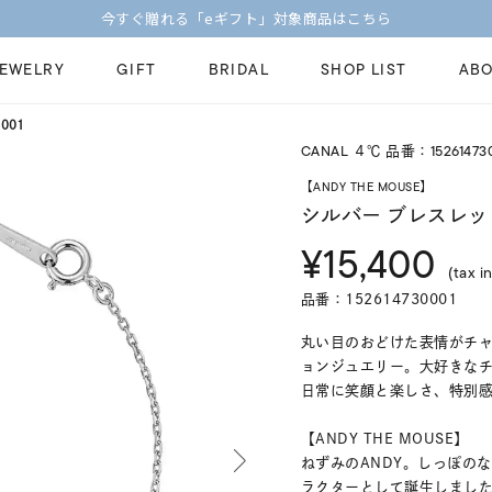
今すぐ贈れる「eギフト」対象商品はこちら
JEWELRY
GIFT
BRIDAL
SHOP LIST
ABO
001
CANAL ４℃ 品番：15261473
ピンキーリング
ピアス
Fashion Jewelry
Brid
【ANDY THE MOUSE】
ペアネックレス
ペアリング
シルバー ブレスレッ
プレゼントガイド
永久
¥15,400
新着商品
限定ジュエリ
ジュエリーケア
ブラ
(tax in
ーチ
アジャスター
ブライダルリ
品番：152614730001
法人のお客様
ブラ
丸い目のおどけた表情がチャ
ョンジュエリー。大好きなチ
日常に笑顔と楽しさ、特別
【ANDY THE MOUSE】
ねずみのANDY。しっぽの
ラクターとして誕生しました