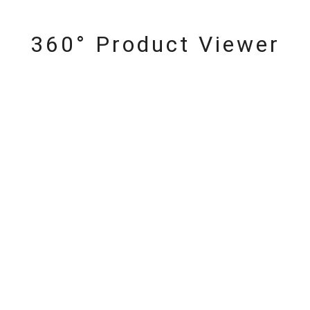
360° Product Viewer
r
#ダイヤモンド ネックレス
#くまのプーさん
#ペア
#エタ