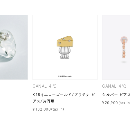
ニン
エレガント
カジュアル
フォーマル
モード
ス
ご褒美
記念日
誕生日
気分転換
デート
ジュエリー
腕周りジュエリー
ペアジュエリー
ベストセ
ンラインショップ限定
～
CANAL ４℃
CANAL ４℃
～
K18イエローゴールド/プラチナ ピ
シルバー ピア
アス/片耳用
¥
20,900
¥
132,000
¥400,00