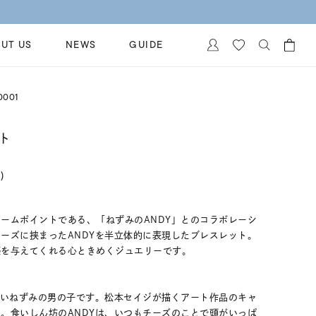
UT US
NEWS
GUIDE
カートに商品がありません。
0001
イヤリング
al Jewelry
ペアブレスレット
ト
保証
ー
ベストセラー
イダルサービス
)
ングはこちら
イダルリングの選び方
ームポイントである、「ねずみのANDY」とのコラボレーシ
ーズに挟まったANDYを半立体的に表現したブレスレット。
感を与えてくれる心ときめくジュエリーです。
ないねずみの男の子です。松本セイジが描くアート作品のキャ
。食いしん坊のANDYは、いつもチーズのことで頭がいっぱ