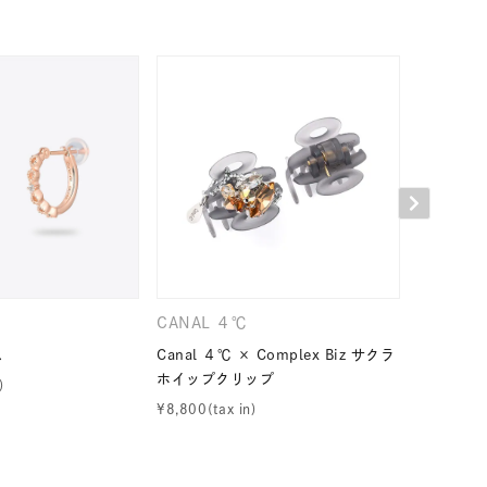
シンプル
ユニセックス
結婚式
推し活
レクション
CANAL ４℃
CANAL 
ス
Canal ４℃ × Complex Biz サクラ
Canal ４
ホイップクリップ
ホイップ
¥
8,800
¥
8,800
0