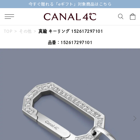
今すぐ贈れる「eギフト」対象商品はこちら
TOP
その他
真鍮 キーリング 152617297101
キーワードで検索する
品番：152617297101
人気検索キーワード
#ペア
#ハーフエタニティリング
#エタニティ
#ダイヤモンド ネックレス
#eギフト
ブランド
Canal４℃
カテゴリー
すべてのジュエリー