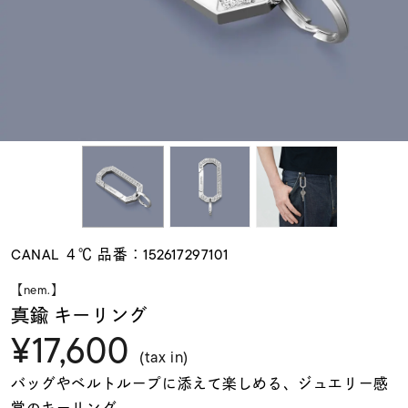
素材
カラー
誕生石
モチーフ
CANAL ４℃ 品番：152617297101
石の色
【nem.】
真鍮 キーリング
¥17,600
ファッションテイス
ト
(tax in)
バッグやベルトループに添えて楽しめる、ジュエリー感