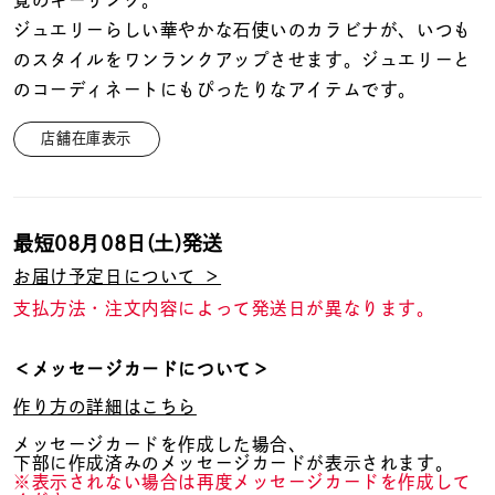
覚のキーリング。
着用シーン
ジュエリーらしい華やかな石使いのカラビナが、いつも
のスタイルをワンランクアップさせます。ジュエリーと
コレクション
のコーディネートにもぴったりなアイテムです。
店舗在庫表示
レディース
～
リングサイズ
最短
08月08日(土)
発送
メンズ
～
お届け予定日について ＞
リングサイズ
支払方法・注文内容によって発送日が異なります。
価格
¥0
¥400,
＜メッセージカードについて＞
作り方の詳細はこちら
メッセージカードを作成した場合、
在庫
在庫ありのみ
すべて表示
下部に作成済みのメッセージカードが表示されます。
※表示されない場合は再度メッセージカードを作成して