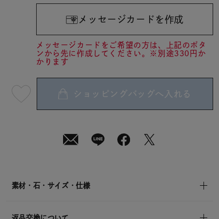
メッセージカードを作成
メッセージカードをご希望の方は、上記のボタ
ンから先に作成してください。※別途330円か
かります
ショッピングバッグへ入れる
最
短
08
月
08
日
(土)
発
送
¥5,940
(tax
in)
素材・石・サイズ・仕様
返品交換について