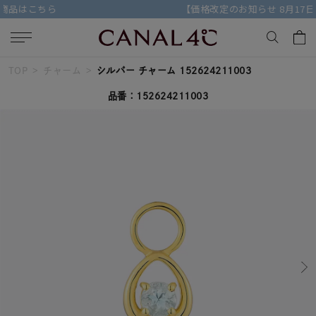
【価格改定のお知らせ 8月17日(月)より 】
TOP
チャーム
シルバー チャーム 152624211003
キーワードで検索する
品番：152624211003
人気検索キーワード
#ペア
#ハーフエタニティリング
#エタニティ
#ダイヤモンド ネックレス
#eギフト
ブランド
Canal４℃
カテゴリー
すべてのジュエリー