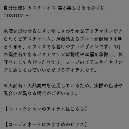
着用シーン
自分仕様にカスタマイズ 選ぶ楽しさをその手に-
CUSTOM FIT-
コレクション
水滴を思わせるしずく型にさわやかなアクアマリンがき
レディース
らめくピアスチャーム。清潔感あるブルーが顔周りを明
～
リングサイズ
るく見せ、オフィスでも着けやすいデザインです。3月
の誕生石であるアクアマリンは聡明や幸福を象徴し、お
守りとしてもぴったりです。フープのピアスやイヤリン
メンズ
グに通してお使いいただけるアイテムです。
～
リングサイズ
※天然石・天然素材を使用しているため、実際の色味や
風合いが異なる場合がございます。
価格
¥0
¥400,
【同コレクションのアイテムはこちら】
在庫
在庫ありのみ
すべて表示
【コーディネートにおすすめのピアス】