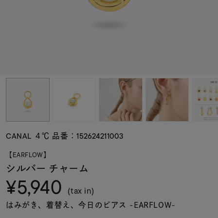
素材
カラー
誕生石
モチーフ
CANAL ４℃ 品番：152624211003
石の色
【EARFLOW】
シルバー チャーム
¥5,940
ファッションテイス
ト
(tax in)
はみがき、着替え、今日のピアス -EARFLOW-