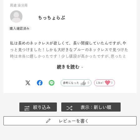
用途
:自分用
ちっちょらぶ
私は長めのネックレスが欲しくて、長い間探していたんですが､や
っと見つけました！しかも大好きなブルーのネックレスで見つけた
時は本当に嬉しかったです！少し値段が高かったですが､思ったと
おりとっても気に入りました。品切れになるまえに買えてよかった
続きを読む
です。私は４℃とカナル4℃が大好きなのでまた買わせていただき
ます！素敵な商品をありがとうございました！
参考になった
0
Like!
0
絞り込み
表示：新しい順
レビューを書く