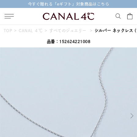
今すぐ贈れる「eギフト」対象商品はこちら
TOP
CANAL ４℃
すべてのジュエリー
シルバー ネックレス
(
キーワードで検索する
品番：152624221008
人気検索キーワード
#summer
#ダイヤモンド ネックレス
#くまのプーさん
#ペア
#エタニティ
ブランド
Canal４℃
カテゴリー
すべてのジュエリー