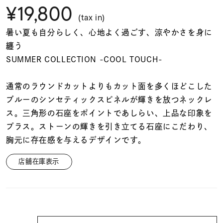
着用シーン
¥19,800
(tax in)
暑い夏も自分らしく、心地よく過ごす、涼やかさを身に
コレクション
纏う
SUMMER COLLECTION -COOL TOUCH-
レディース
～
リングサイズ
通常のラウンドカットよりもカット面を多くほどこした
ブルーのシンセティックスピネルが輝きを放つネックレ
ス。三角形の石座をポイントであしらい、上品な印象を
メンズ
～
プラス。ストーンの輝きを引き立てる石座にこだわり、
リングサイズ
胸元に存在感を与えるデザインです。
店舗在庫表示
価格
¥0
¥400,
在庫
在庫ありのみ
すべて表示