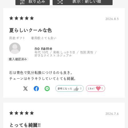
絞り込み
表示：新しい順
2026.8.5
夏らしいクールな色
用途
:ギフト
着用感
:とても良い
no name
年代:
10代
骨格:
しっかり目
性別:
男性
好きなテイスト:
カジュアル
石は青色で気分転換につけるのも良き。
チェーンはキラキラしていてとても綺麗。
参考になった
0
Like!
0
2026.7.6
とっても綺麗‼️