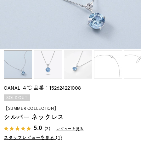
素材
カラー
誕生石
モチーフ
CANAL ４℃ 品番：152624221008
石の色
SOLDOUT
【SUMMER COLLECTION】
ファッションテイス
シルバー ネックレス
ト
5.0
（2）
レビューを見る
スタッフレビューを見る (1)