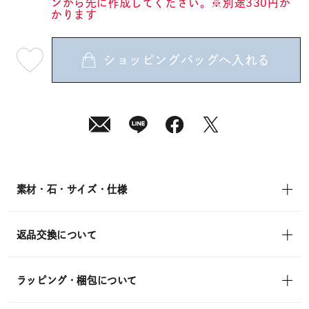
ンから先に作成してください。※別途330円か
かります
ショッピングバッグへ入れる
最
短
08
月
10
日
(月)
発
送
¥14,300
(tax
in)
素材・石・サイズ・仕様
返品交換について
ラッピング・梱包について