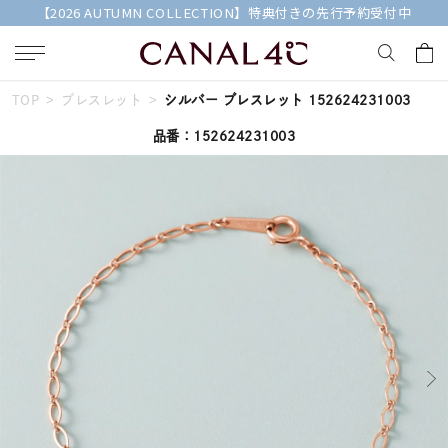
【2026 AUTUMN COLLECTION】特典付きの先行予約受付中
TOP
ブレスレット
シルバー ブレスレット 152624231003
キーワードで検索する
品番：152624231003
人気検索キーワード
#summer
#ペア
#ダイヤモンド ネックレス
#エタニティ
#くまのプーさん
ブランド
Canal４℃
カテゴリー
すべてのジュエリー