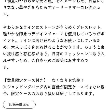
着用シーン
「初夏のやわらかな光と風」をイメージした、日常にさ
り気ない華やぎをもたらすアーリーサマーコレクショ
ン。
コレクション
やわらかなラインにストーンがきらめくブレスレット。
レディース
軽やかな印象のデザインチェーンを使用しているのがポ
～
リングサイズ
イント。ラインに溶け込むような石使いにしているた
め、大人っぽく身に着けることができます。ちょうど良
い抜け感と存在感があり、日常のファッションに取り入
メンズ
れやすいため、ご自身へのご褒美におすすめで
～
リングサイズ
【数量限定ケース付き】 なくなり次第終了
価格
¥0
¥400,
※ショッピングバッグ内の画像が限定ケースではない場
合、限定ケースのお取り扱いは終了しております。
在庫
在庫ありのみ
すべて表示
店舗在庫表示