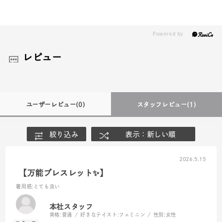
レビュー
ユーザーレビュー
(0)
スタッフレビュー
(1)
絞り込み
表示：新しい順
2026.5.15
【万能ブレスレット✨】
着用感
:とても良い
本社スタッフ
骨格:
普通
好きなテイスト:
フェミニン
性別:
女性