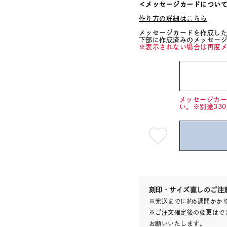
＜メッセージカードについ
作り方の詳細はこちら
メッセージカードを作成し
下部に作成済みのメッセー
※表示されない場合は再度
メッセージカ
い。※別途33
最
短
08
月
10
日
(月)
発
送
¥12,1
刻印・サイズ直しのご注
※発送までに約6週間かか
※ご注文確定後の変更はで
お願いいたします。