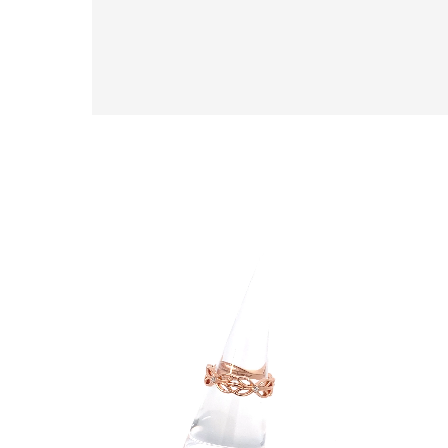
カテゴリー
素材
プラチ
カラー
イエロ
1月の
誕生石
7月の
しずく
モチーフ
クロス
クリア
石の色
レッド