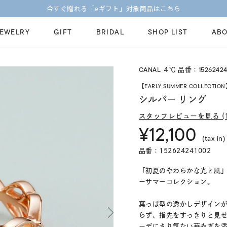
JEWELRY
GIFT
BRIDAL
SHOP LIST
ABO
CANAL ４℃ 品番：15262424
ピンキーリング
ピアス
Fashion Jewelry
Brid
【EARLY SUMMER COLLECTIO
ペアネックレス
ペアリング
シルバー リング
プレゼントガイド
永久
新着商品
限定ジュエリ
スタッフレビューを見る (1
ジュエリーケア
ブラ
¥12,100
ーチ
アジャスター
ブライダルリ
(tax in)
法人のお客様
ブラ
品番：152624241002
「初夏のやわらかな光と風
ーサマーコレクション。
葉っぱ型の透かしデザイン
らず、指先をすっきりと見
ーデにさり気ない華やぎを