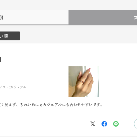
0)
い順
】
イスト:
カジュアル
r
#ペア
#ダイヤモンド ネックレス
#エタニティ
#くまのプ
重く見えず、きれいめにもカジュアルにも合わせやすいです。