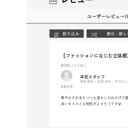
ユーザーレビュー
(
絞り込み
表示：新し
【ファッションになじむ立体感
着用感
:とても良い
本社スタッフ
骨格:
普通
性別:
女性
好きなテ
人気検索キーワード
#summe
華やかさがありつつも透かしのおかげで
淡いネイルとも相性がよさそうです💎
ブランド