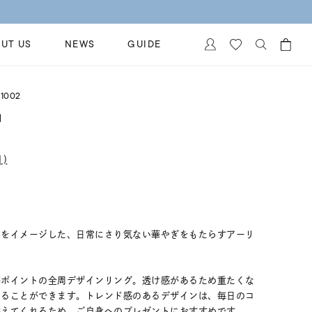
【価格改定のお知らせ 8月17日(月)より 】
UT US
NEWS
GUIDE
カートに商品がありません。
1002
イヤリング
al Jewelry
N】
ペアブレスレット
保証
ー
ベストセラー
)
イダルサービス
ングはこちら
イダルリングの選び方
」をイメージした、日常にさり気ない華やぎをもたらすアーリ
がポイントの全周デザインリング。透け感があるため重たくな
せることができます。トレンド感のあるデザインは、毎日のコ
添えてくれるため、ご自身へのプレゼントにおすすめです。