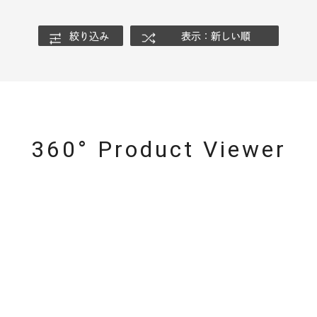
絞り込み
表示：新しい順
ナ
K18
K10
K7
ゴールド
シルバー
ステ
ーカラー
ピンクカラー
ホワイトカラー
トリプルカラー
360° Product Viewer
誕生石
2月の誕生石
3月の誕生石
4月の誕生石
5月
誕生石
8月の誕生石
9月の誕生石
10月の誕生石
11
リセット
絞り込んで検索する
ハート
一粒
三石
パヴェ
ライン
馬蹄
ダブルループ
星座
イニシャル
リボン
その他
ホワイト
ピンク
パープル
ブルー
グリーン
マルチカラー