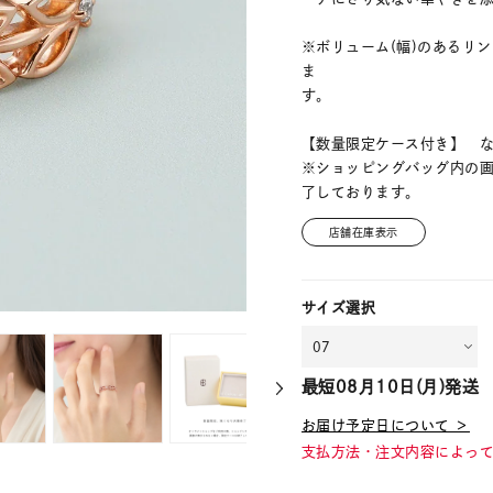
※ボリューム(幅)のあるリ
ま
【数量限定ケース付き】 
※ショッピングバッグ内の
了しております。
店舗在庫表示
サイズ選択
最短
08月10日(月)
発送
お届け予定日について ＞
支払方法・注文内容によっ