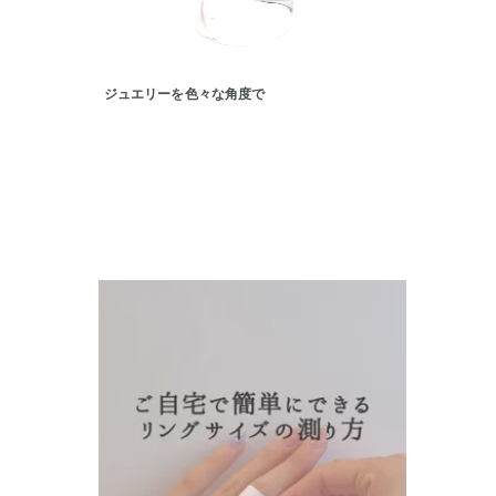
ファッションテイスト
フェミ
着用シーン
オフィ
ジュエリーを色々な角度で
耳周り
コレクション
公式オ
レディース
リングサイズ
メンズ
リングサイズ
価格
¥0