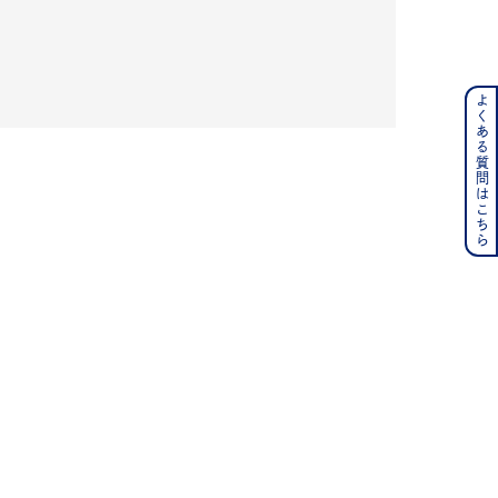
よくある質問はこちら
ンレス
その他
の誕生石
6月の誕生石
月の誕生石
12月の誕生石
ムーン
フラワー
イエロー
ブラウン