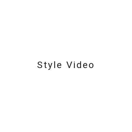
ニン
エレガント
カジュアル
フォーマル
モード
ス
ご褒美
記念日
誕生日
気分転換
デート
ジュエリー
腕周りジュエリー
ペアジュエリー
ベストセ
ンラインショップ限定
Style Video
～
～
¥400,00