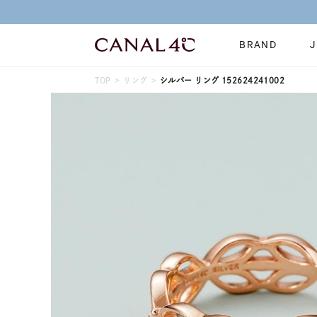
はこちら
BRAND
TOP
リング
シルバー リング 152624241002
ネックレス
リング
Online Shop
イヤーカフ
ブレスレット
ショッピングガイド
時計
誕生石
よくあるご質問
すべてのジュエリー
ジュエリーポ