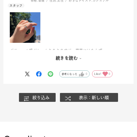
骨格:
普通
性別:
女性
好きなテイスト:
カジュアル
ボリューム感がしっかりありますが、華美にはならず、
シルバーとグリーンの色が爽やかさを演出してくれます。
続きを読む
カジュアルな日も手元だけ少し整った印象になりそうです🌿
参考になった
0
Like!
0
絞り込み
表示：新しい順