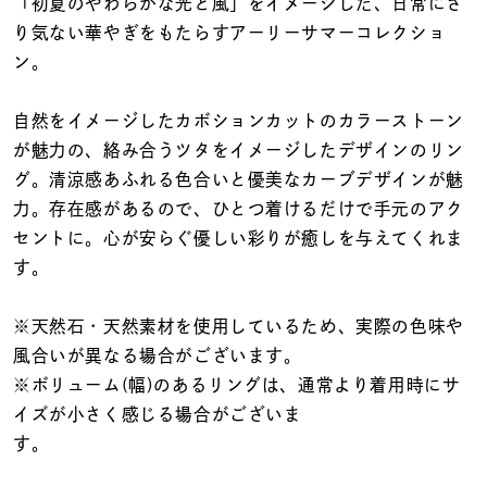
着用シーン
「初夏のやわらかな光と風」をイメージした、日常にさ
り気ない華やぎをもたらすアーリーサマーコレクショ
ン。
コレクション
自然をイメージしたカボションカットのカラーストーン
レディース
が魅力の、絡み合うツタをイメージしたデザインのリン
～
リングサイズ
グ。清涼感あふれる色合いと優美なカーブデザインが魅
力。存在感があるので、ひとつ着けるだけで手元のアク
セントに。心が安らぐ優しい彩りが癒しを与えてくれま
メンズ
す。
～
リングサイズ
※天然石・天然素材を使用しているため、実際の色味や
風合いが異なる場合がございます。
価格
¥0
¥400,
※ボリューム(幅)のあるリングは、通常より着用時にサ
イズが小さく感じる場合がございま
在庫
在庫ありのみ
すべて表示