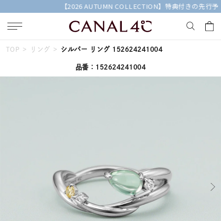
【2026 AUTUMN COLLECTION】特典付きの先行予約受付中
TOP
リング
シルバー リング 152624241004
キーワードで検索する
品番：152624241004
人気検索キーワード
#summer
#ペア
#ダイヤモンド ネックレス
#エタニティ
#くまのプーさん
ブランド
Canal４℃
カテゴリー
すべてのジュエリー