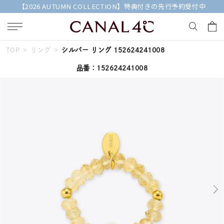
【2026 AUTUMN COLLECTION】特典付きの先行予約受付中
TOP
リング
シルバー リング 152624241008
キーワードで検索する
品番：152624241008
人気検索キーワード
#summer
#ペア
#ダイヤモンド ネックレス
#エタニティ
#くまのプーさん
ブランド
Canal４℃
カテゴリー
すべてのリング