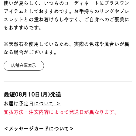
着用シーン
使いが夏らしく、いつものコーディネートにプラスワン
アイテムとしておすすめです。お手持ちのリングやブレ
スレットとの重ね着けもしやすく、ご自身へのご褒美に
コレクション
もおすすめです。
レディース
※天然石を使用しているため、実際の色味や風合いが異
～
リングサイズ
なる場合がございます。
店舗在庫表示
メンズ
～
リングサイズ
最短
08月10日(月)
発送
価格
¥0
¥400,
お届け予定日について ＞
支払方法・注文内容によって発送日が異なります。
在庫
在庫ありのみ
すべて表示
＜メッセージカードについて＞