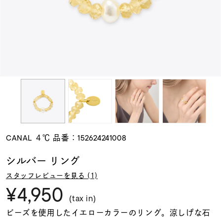
素材
カラー
誕生石
モチーフ
CANAL ４℃ 品番：152624241008
石の色
シルバー リング
スタッフレビューを見る (1)
ファッションテイス
¥4,950
ト
(tax in)
ビーズを使用したイエローカラーのリング。涼しげな石