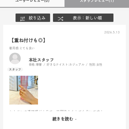
ユーザーレビュー
(0)
スタッフレビュー
(1)
絞り込み
表示：新しい順
2026.5.13
【重ね付けも◎】
着用感
:とても良い
本社スタッフ
骨格:
華奢
好きなテイスト:
カジュアル
性別:
女性
シトリンの透明感が上品で、肌馴染みもとても良いです！
淡水パールもワンポイントになってかわいい！
続きを読む
イエローゴールドのリングなどと合わせても◎