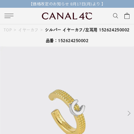
【価格改定のお知らせ 8月17日(月)より 】
TOP
イヤーカフ
シルバー イヤーカフ/左耳用 152624250002
キーワードで検索する
品番：152624250002
人気検索キーワード
#summer
#ダイヤモンド ネックレス
#くまのプーさん
#ペア
#エタニティ
ブランド
Canal４℃
カテゴリー
イヤーカフ