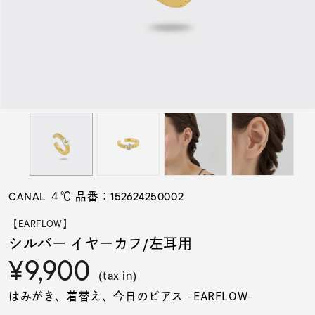
素材
カラー
誕生石
モチーフ
CANAL ４℃ 品番：152624250002
石の色
【EARFLOW】
シルバー イヤーカフ/左耳用
¥9,900
ファッションテイス
ト
(tax in)
はみがき、着替え、今日のピアス -EARFLOW-