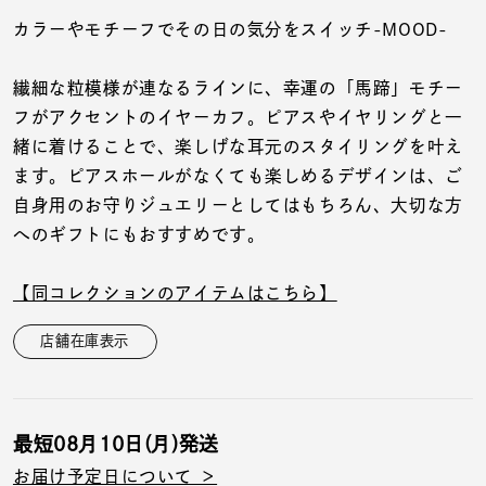
着用シーン
カラーやモチーフでその日の気分をスイッチ-MOOD-
コレクション
繊細な粒模様が連なるラインに、幸運の「馬蹄」モチー
フがアクセントのイヤーカフ。ピアスやイヤリングと一
レディース
緒に着けることで、楽しげな耳元のスタイリングを叶え
～
リングサイズ
ます。ピアスホールがなくても楽しめるデザインは、ご
自身用のお守りジュエリーとしてはもちろん、大切な方
へのギフトにもおすすめです。
メンズ
～
リングサイズ
【同コレクションのアイテムはこちら】
店舗在庫表示
価格
¥0
¥400,
最短
08月10日(月)
発送
在庫
在庫ありのみ
すべて表示
お届け予定日について ＞