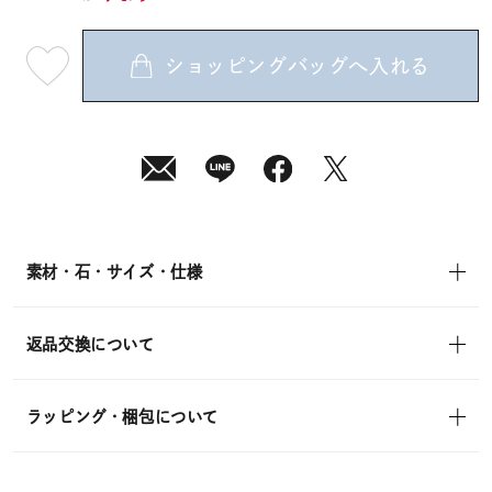
ショッピングバッグへ入れる
最
短
08
月
12
日
(水)
発
送
¥22,000
(tax
in)
素材・石・サイズ・仕様
返品交換について
ラッピング・梱包について