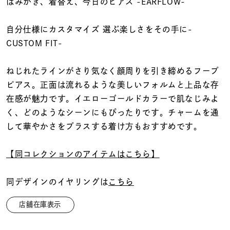
着用シーン
はみがき、着替え、今日のピアス -EARFLOW-
自分仕様にカスタマイズ 選ぶ楽しさをその手に-
コレクション
CUSTOM FIT-
レディース
ねじれたラインがさり気なく顔周りを引き締めるフープ
～
リングサイズ
ピアス。正面は流れるような美しいフォルムと上品な存
在感が魅力です。イエローゴールドカラーで肌なじみよ
く、どのようなシーンにもぴったりです。チャームを通
メンズ
して華やかさをプラスする着け方もおすすめです。
～
リングサイズ
【同コレクションのアイテムはこちら】
価格
¥0
¥400,
同デザインのイヤリングは
こちら
店舗在庫表示
在庫
在庫ありのみ
すべて表示