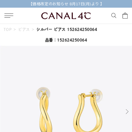
【価格改定のお知らせ 8月17日(月)より 】
TOP
ピアス
シルバー ピアス 152624250064
キーワードで検索する
品番：152624250064
人気検索キーワード
#summer
#ダイヤモンド ネックレス
#くまのプーさん
#ペア
#エタニティ
ブランド
Canal４℃
カテゴリー
すべてのジュエリー