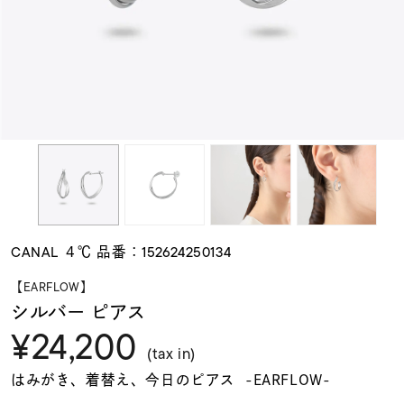
素材
カラー
誕生石
モチーフ
CANAL ４℃ 品番：152624250134
石の色
【EARFLOW】
シルバー ピアス
¥24,200
ファッションテイス
ト
(tax in)
はみがき、着替え、今日のピアス -EARFLOW-