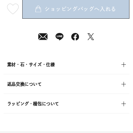
ショッピングバッグへ入れる
最
短
08
月
10
日
(月)
発
送
¥24,200
(tax
in)
素材・石・サイズ・仕様
返品交換について
ラッピング・梱包について