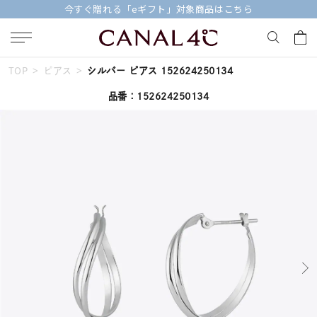
今すぐ贈れる「eギフト」対象商品はこちら
TOP
ピアス
シルバー ピアス 152624250134
キーワードで検索する
品番：152624250134
人気検索キーワード
#summer
#ダイヤモンド ネックレス
#くまのプーさん
#ペア
#エタニティ
ブランド
Canal４℃
カテゴリー
すべてのジュエリー