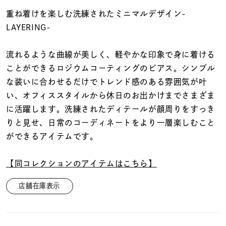
着用シーン
重ね着けを楽しむ洗練されたミニマルデザイン-
LAYERING-
コレクション
流れるような曲線が美しく、軽やかな印象で身に着ける
レディース
ことができるロジウムコーティングのピアス。シンプル
～
リングサイズ
な装いに合わせるだけでトレンド感のある雰囲気が叶
い、オフィススタイルから休日のお出かけまでさまざま
に活躍します。洗練されたディテールが顔周りをすっき
メンズ
りと見せ、日常のコーディネートをより一層楽しむこと
～
リングサイズ
ができるアイテムです。
【同コレクションのアイテムはこちら】
価格
¥0
¥400,
店舗在庫表示
在庫
在庫ありのみ
すべて表示