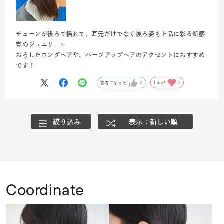
チェーンが後ろで揺れて、耳元だけでなく後ろ姿も上品に彩る新感
覚のジュエリー✨
おろしたロングヘアや、ハーフアップヘアのアクセントにおすすめ
です！
参考になった
0
Like!
0
絞り込み
表示：新しい順
Coordinate