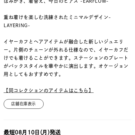
着用シーン
はみがき、着替え、今日のピアス -EARFLOW-
重ね着けを楽しむ洗練されたミニマルデザイン-
コレクション
LAYERING-
レディース
イヤーカフとヘアアイテムが融合した新しいジュエリ
～
リングサイズ
ー。片側のチェーンが外れる仕様なので、イヤーカフだ
けでも着けることができます。ステーションのプレート
がバックスタイルを華やかに演出します。オケージョン
メンズ
用としてもおすすめです。
～
リングサイズ
【同コレクションのアイテムはこちら】
価格
¥0
¥400,
店舗在庫表示
在庫
在庫ありのみ
すべて表示
最短
08月10日(月)
発送