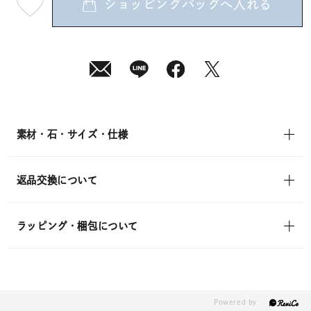
ショッピングバッグへ入れる
最
短
08
月
10
日
(月)
発
送
¥26,400
(tax
in)
素材・石・サイズ・仕様
返品交換について
ラッピング・梱包について