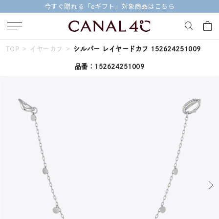
【価格改定のお知らせ 8月17日(月)より 】
TOP
イヤーカフ
シルバー レイヤードカフ 152624251009
キーワードで検索する
品番：152624251009
人気検索キーワード
#summer
#ペア
#ダイヤモンド ネックレス
#エタニティ
#くまのプーさん
ブランド
Canal４℃
カテゴリー
イヤーカフ