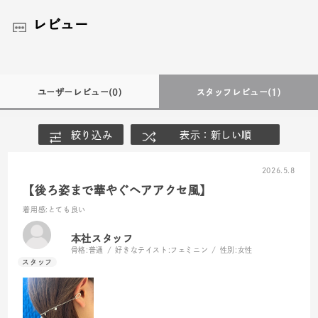
レビュー
ユーザーレビュー
(0)
スタッフレビュー
(1)
絞り込み
表示：新しい順
2026.5.8
【後ろ姿まで華やぐヘアアクセ風】
着用感
:とても良い
本社スタッフ
骨格:
普通
好きなテイスト:
フェミニン
性別:
女性