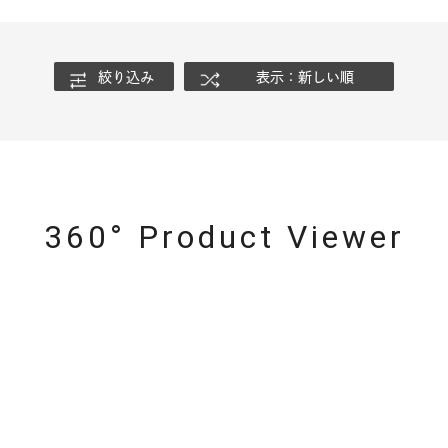
絞り込み
表示：新しい順
360° Product Viewer
r
#ダイヤモンド ネックレス
#くまのプーさん
#ペア
#エタ