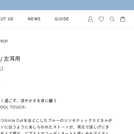
UT US
NEWS
GUIDE
カートに商品がありません。
1021
イヤリング
al Jewelry
ペアブレスレット
/ 左耳用
保証
ー
ベストセラー
)
イダルサービス
ングはこちら
)
イダルリングの選び方
よく過ごす、涼やかさを身に纏う
COOL TOUCH-
Icicle Cutをほどこしたブルーのシンセティックスピネルが
インに沿うようにあしらわれたストーンが、耳元で涼しげにき
いサイズ感で、ピアスとのコーディネートも楽しめるアイテム