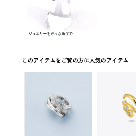
カテゴリー
素材
プラチ
ジュエリーを色々な角度で
カラー
イエロ
このアイテムをご覧の方に人気のアイテム
1月の
誕生石
7月の
しずく
モチーフ
クロス
クリア
石の色
レッド