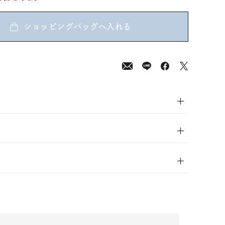
ショッピングバッグへ入れる
00
(tax
in)