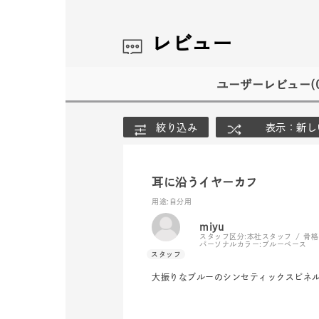
レビュー
ユーザーレビュー
(
絞り込み
表示：新し
耳に沿うイヤーカフ
用途
:自分用
miyu
スタッフ区分:
本社スタッフ
骨格
パーソナルカラー:
ブルーベース
大振りなブルーのシンセティックスピネ