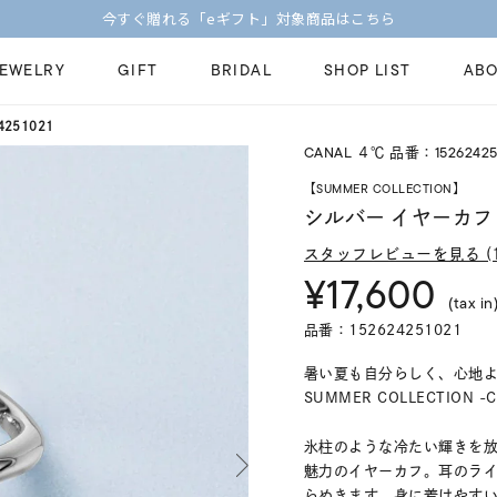
【価格改定のお知らせ 8月17日(月)より 】
JEWELRY
GIFT
BRIDAL
SHOP LIST
ABO
251021
CANAL ４℃ 品番：15262425
ピンキーリング
ピアス
Fashion Jewelry
Brid
【SUMMER COLLECTION】
ペアネックレス
ペアリング
シルバー イヤーカフ 
プレゼントガイド
永久
新着商品
限定ジュエリ
スタッフレビューを見る (1
ジュエリーケア
ブラ
¥17,600
ーチ
アジャスター
ブライダルリ
(tax in
法人のお客様
ブラ
品番：152624251021
暑い夏も自分らしく、心地
SUMMER COLLECTION -
氷柱のような冷たい輝きを放つ
魅力のイヤーカフ。耳のラ
らめきます。身に着けやす