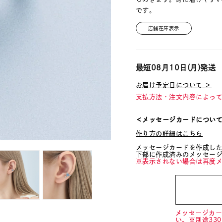
です。
店舗在庫表示
最短
08月10日(月)
発送
お届け予定日について ＞
支払方法・注文内容によっ
＜メッセージカードについ
作り方の詳細はこちら
メッセージカードを作成し
下部に作成済みのメッセー
※表示されない場合は再度
メッセージカ
い。※別途33