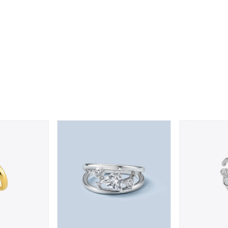
ナ
K18
K10
K7
ゴールド
シルバー
ステ
ーカラー
ピンクカラー
ホワイトカラー
トリプルカラー
誕生石
2月の誕生石
3月の誕生石
4月の誕生石
5月
誕生石
8月の誕生石
9月の誕生石
10月の誕生石
11
リセット
絞り込んで検索する
ハート
一粒
三石
パヴェ
ライン
馬蹄
ダブルループ
星座
イニシャル
リボン
その他
ホワイト
ピンク
パープル
ブルー
グリーン
マルチカラー