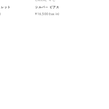
スレット
シルバー ピアス
シルバー 
¥
16,500
¥
17,930