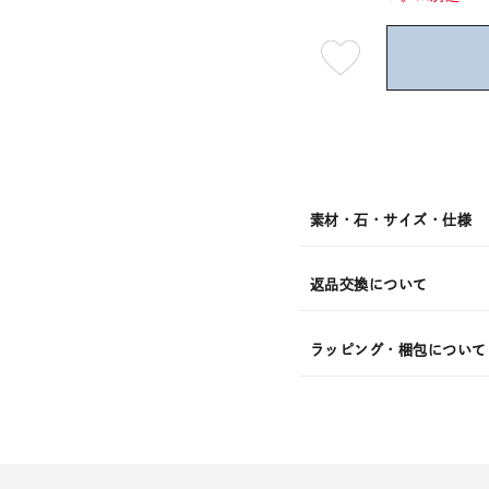
最
短
08
月
10
日
(月)
発
送
¥17,6
素材・石・サイズ・仕様
返品交換について
ラッピング・梱包について