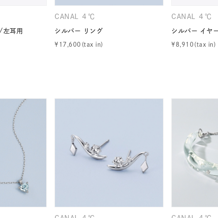
ニン
エレガント
カジュアル
フォーマル
モード
CANAL ４℃
CANAL ４℃
/左耳用
シルバー リング
シルバー イヤ
ス
ご褒美
記念日
誕生日
気分転換
デート
¥
17,600
¥
8,910
ジュエリー
腕周りジュエリー
ペアジュエリー
ベストセ
ンラインショップ限定
～
～
¥400,00
CANAL ４℃
CANAL ４℃