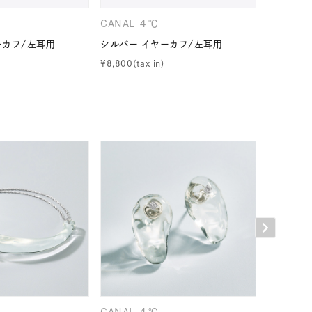
シンプル
ユニセックス
CANAL ４℃
CANAL 
ーカフ/左耳用
シルバー イヤーカフ/左耳用
シルバー 
結婚式
推し活
¥
8,800
¥
12,100
レクション
0
CANAL ４℃
CANAL 