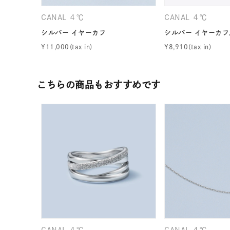
ファッションテイスト
フェミ
CANAL ４℃
CANAL ４℃
シルバー イヤーカフ
シルバー イヤーカフ
着用シーン
オフィ
¥
11,000
¥
8,910
耳周り
コレクション
こちらの商品もおすすめです
公式オ
レディース
リングサイズ
メンズ
リングサイズ
価格
¥0
CANAL ４℃
CANAL ４℃