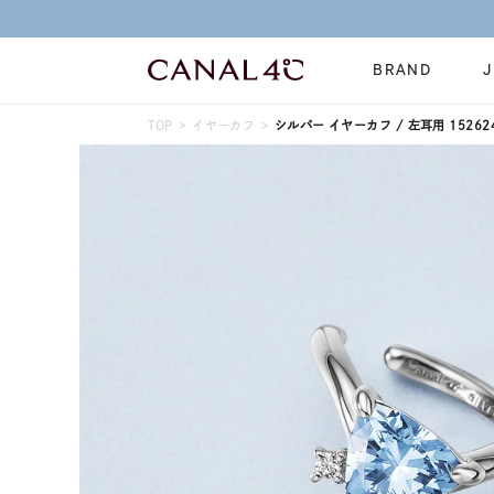
BRAND
TOP
イヤーカフ
シルバー イヤーカフ / 左耳用 152624
ネックレス
リング
Online Shop
イヤーカフ
ブレスレット
ショッピングガイド
時計
誕生石
よくあるご質問
すべてのジュエリー
ジュエリーポ