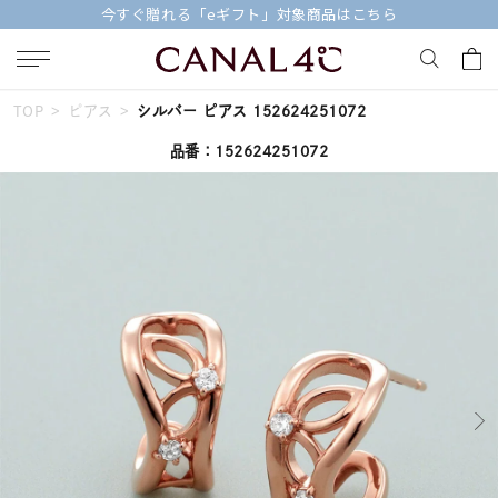
今すぐ贈れる「eギフト」対象商品はこちら
TOP
ピアス
シルバー ピアス 152624251072
キーワードで検索する
品番：152624251072
人気検索キーワード
#ペア
#eギフト
#ハーフエタニティリング
#刻印可
#メンズ ネックレス
ブランド
Canal４℃
カテゴリー
すべてのピアス