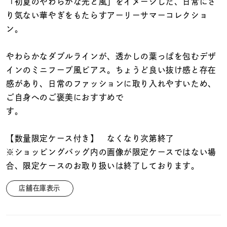
着用シーン
「初夏のやわらかな光と風」をイメージした、日常にさ
り気ない華やぎをもたらすアーリーサマーコレクショ
ン。
コレクション
やわらかなダブルラインが、透かしの葉っぱを包むデザ
レディース
インのミニフープ風ピアス。ちょうど良い抜け感と存在
～
リングサイズ
感があり、日常のファッションに取り入れやすいため、
ご自身へのご褒美におすすめで
メンズ
～
リングサイズ
【数量限定ケース付き】 なくなり次第終了
※ショッピングバッグ内の画像が限定ケースではない場
合、限定ケースのお取り扱いは終了しております。
価格
¥0
¥400,
店舗在庫表示
在庫
在庫ありのみ
すべて表示