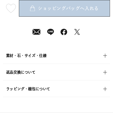
ショッピングバッグへ入れる
最
短
08
月
08
日
(土)
発
送
¥17,600
(tax
in)
素材・石・サイズ・仕様
返品交換について
ラッピング・梱包について